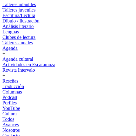
Talleres infantiles
Talleres juveniles
Escritura/Lectura
Dibujo / Ilustración
Análisis literario
Lenguas
Clubes de lectura
Talleres anuales
Agenda
+
Agenda cultural
Actividades en Escaramuza
Revista Intervalo
+
Reseñas
Traducción
Columnas
Podcast
Perfiles
YouTube
Cultura
Todos
Avances
Nosotros
Contacto