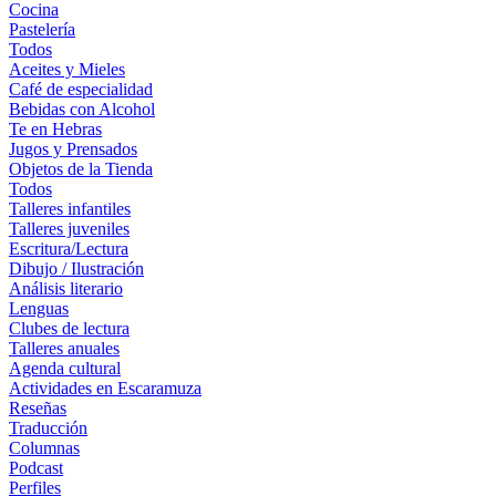
Cocina
Pastelería
Todos
Aceites y Mieles
Café de especialidad
Bebidas con Alcohol
Te en Hebras
Jugos y Prensados
Objetos de la Tienda
Todos
Talleres infantiles
Talleres juveniles
Escritura/Lectura
Dibujo / Ilustración
Análisis literario
Lenguas
Clubes de lectura
Talleres anuales
Agenda cultural
Actividades en Escaramuza
Reseñas
Traducción
Columnas
Podcast
Perfiles