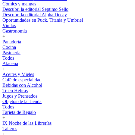
Cómics y mangas
Descubri la editorial Septimo Sello
Descubrí la editorial Alpha Decay
Oportunidades en Puck, Titania y Umbriel
Vinilos
Gastronomía
+
Panadería
Cocina
Pastelería
Todos
Alacena
+
Aceites y Mieles
Café de especialidad
Bebidas con Alcohol
Te en Hebras
Jugos y Prensados
Objetos de la Tienda
Todos
Tarjeta de Regalo
+
IX Noche de las Librerías
Talleres
+