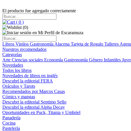
El producto fue agregado correctamente
(
0
)
(
0
)
Libros
Vinilos
Gastronomía
Alacena
Tarjeta de Regalo
Talleres
Agen
Nuestros recomendados
Categorías
Arte
Ciencias sociales
Economía
Gastronomía
Género
Infantiles
Juve
Novedades
Todos los libros
Novedades de libros en inglés
Descubrí la editorial FERA
Oráculos y Tarots
Recomendados por Marcos Casas
Cómics y mangas
Descubri la editorial Septimo Sello
Descubrí la editorial Alpha Decay
Oportunidades en Puck, Titania y Umbriel
Panadería
Cocina
Pastelería