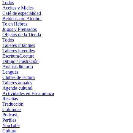
Todos
Aceites y Mieles
Café de especialidad
Bebidas con Alcohol
Te en Hebras
Jugos y Prensados
Objetos de la Tienda
Todos
Talleres infantiles
Talleres juveniles
Escritura/Lectura
Dibujo / Ilustración
Análisis literario
Lenguas
Clubes de lectura
Talleres anuales
Agenda cultural
Actividades en Escaramuza
Reseñas
Traducción
Columnas
Podcast
Perfiles
YouTube
Cultura