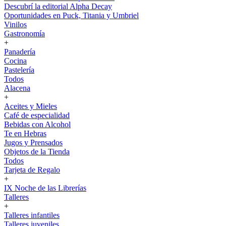
Descubrí la editorial Alpha Decay
Oportunidades en Puck, Titania y Umbriel
Vinilos
Gastronomía
+
Panadería
Cocina
Pastelería
Todos
Alacena
+
Aceites y Mieles
Café de especialidad
Bebidas con Alcohol
Te en Hebras
Jugos y Prensados
Objetos de la Tienda
Todos
Tarjeta de Regalo
+
IX Noche de las Librerías
Talleres
+
Talleres infantiles
Talleres juveniles