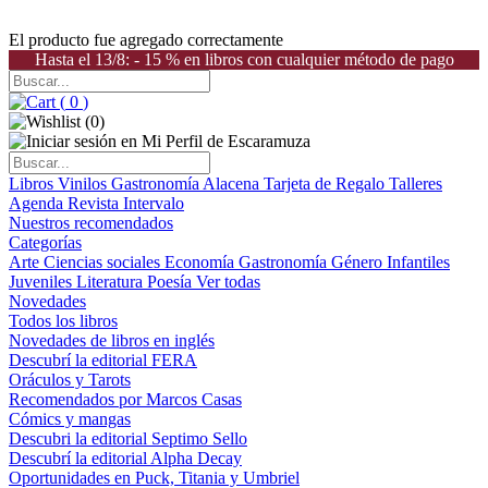
El producto fue agregado correctamente
Hasta el 13/8: - 15 % en libros con cualquier método de pago
(
0
)
(
0
)
Libros
Vinilos
Gastronomía
Alacena
Tarjeta de Regalo
Talleres
Agenda
Revista Intervalo
Nuestros recomendados
Categorías
Arte
Ciencias sociales
Economía
Gastronomía
Género
Infantiles
Juveniles
Literatura
Poesía
Ver todas
Novedades
Todos los libros
Novedades de libros en inglés
Descubrí la editorial FERA
Oráculos y Tarots
Recomendados por Marcos Casas
Cómics y mangas
Descubri la editorial Septimo Sello
Descubrí la editorial Alpha Decay
Oportunidades en Puck, Titania y Umbriel