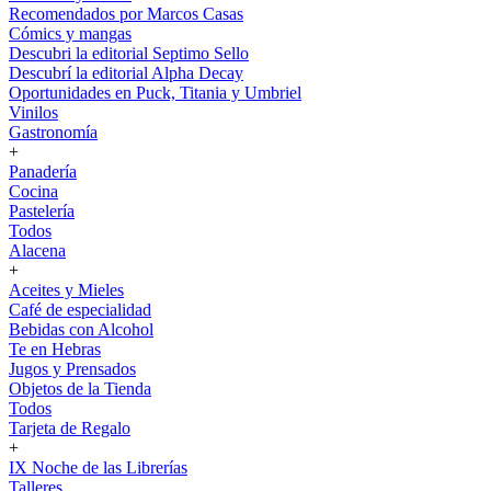
Recomendados por Marcos Casas
Cómics y mangas
Descubri la editorial Septimo Sello
Descubrí la editorial Alpha Decay
Oportunidades en Puck, Titania y Umbriel
Vinilos
Gastronomía
+
Panadería
Cocina
Pastelería
Todos
Alacena
+
Aceites y Mieles
Café de especialidad
Bebidas con Alcohol
Te en Hebras
Jugos y Prensados
Objetos de la Tienda
Todos
Tarjeta de Regalo
+
IX Noche de las Librerías
Talleres