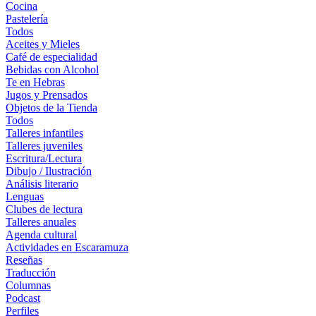
Cocina
Pastelería
Todos
Aceites y Mieles
Café de especialidad
Bebidas con Alcohol
Te en Hebras
Jugos y Prensados
Objetos de la Tienda
Todos
Talleres infantiles
Talleres juveniles
Escritura/Lectura
Dibujo / Ilustración
Análisis literario
Lenguas
Clubes de lectura
Talleres anuales
Agenda cultural
Actividades en Escaramuza
Reseñas
Traducción
Columnas
Podcast
Perfiles