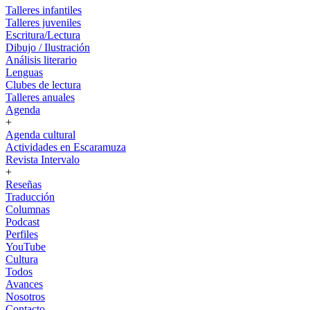
Talleres infantiles
Talleres juveniles
Escritura/Lectura
Dibujo / Ilustración
Análisis literario
Lenguas
Clubes de lectura
Talleres anuales
Agenda
+
Agenda cultural
Actividades en Escaramuza
Revista Intervalo
+
Reseñas
Traducción
Columnas
Podcast
Perfiles
YouTube
Cultura
Todos
Avances
Nosotros
Contacto