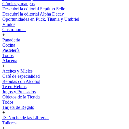
Cómics y mangas
Descubri la editorial Septimo Sello
Descubrí la editorial Alpha Decay
Oportunidades en Puck, Titania y Umbriel
Vinilos
Gastronomía
+
Panadería
Cocina
Pastelería
Todos
Alacena
+
Aceites y Mieles
Café de especialidad
Bebidas con Alcohol
Te en Hebras
Jugos y Prensados
Objetos de la Tienda
Todos
Tarjeta de Regalo
+
IX Noche de las Librerías
Talleres
+