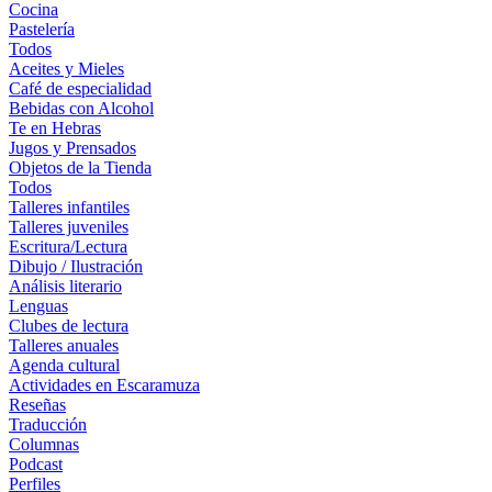
Cocina
Pastelería
Todos
Aceites y Mieles
Café de especialidad
Bebidas con Alcohol
Te en Hebras
Jugos y Prensados
Objetos de la Tienda
Todos
Talleres infantiles
Talleres juveniles
Escritura/Lectura
Dibujo / Ilustración
Análisis literario
Lenguas
Clubes de lectura
Talleres anuales
Agenda cultural
Actividades en Escaramuza
Reseñas
Traducción
Columnas
Podcast
Perfiles