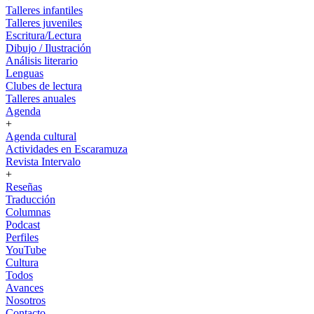
Talleres infantiles
Talleres juveniles
Escritura/Lectura
Dibujo / Ilustración
Análisis literario
Lenguas
Clubes de lectura
Talleres anuales
Agenda
+
Agenda cultural
Actividades en Escaramuza
Revista Intervalo
+
Reseñas
Traducción
Columnas
Podcast
Perfiles
YouTube
Cultura
Todos
Avances
Nosotros
Contacto