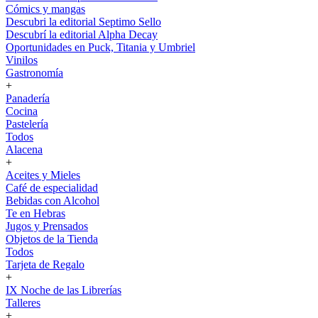
Cómics y mangas
Descubri la editorial Septimo Sello
Descubrí la editorial Alpha Decay
Oportunidades en Puck, Titania y Umbriel
Vinilos
Gastronomía
+
Panadería
Cocina
Pastelería
Todos
Alacena
+
Aceites y Mieles
Café de especialidad
Bebidas con Alcohol
Te en Hebras
Jugos y Prensados
Objetos de la Tienda
Todos
Tarjeta de Regalo
+
IX Noche de las Librerías
Talleres
+