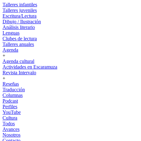
Talleres infantiles
Talleres juveniles
Escritura/Lectura
Dibujo / Ilustración
Análisis literario
Lenguas
Clubes de lectura
Talleres anuales
Agenda
+
Agenda cultural
Actividades en Escaramuza
Revista Intervalo
+
Reseñas
Traducción
Columnas
Podcast
Perfiles
YouTube
Cultura
Todos
Avances
Nosotros
Contacto