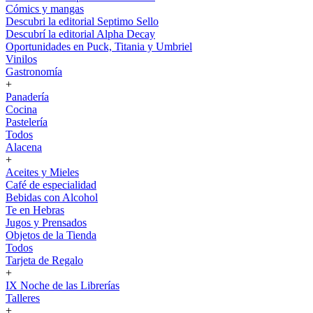
Cómics y mangas
Descubri la editorial Septimo Sello
Descubrí la editorial Alpha Decay
Oportunidades en Puck, Titania y Umbriel
Vinilos
Gastronomía
+
Panadería
Cocina
Pastelería
Todos
Alacena
+
Aceites y Mieles
Café de especialidad
Bebidas con Alcohol
Te en Hebras
Jugos y Prensados
Objetos de la Tienda
Todos
Tarjeta de Regalo
+
IX Noche de las Librerías
Talleres
+