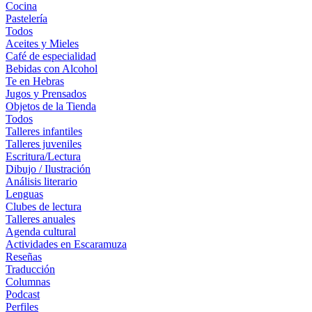
Cocina
Pastelería
Todos
Aceites y Mieles
Café de especialidad
Bebidas con Alcohol
Te en Hebras
Jugos y Prensados
Objetos de la Tienda
Todos
Talleres infantiles
Talleres juveniles
Escritura/Lectura
Dibujo / Ilustración
Análisis literario
Lenguas
Clubes de lectura
Talleres anuales
Agenda cultural
Actividades en Escaramuza
Reseñas
Traducción
Columnas
Podcast
Perfiles