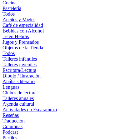
Cocina
Pastelería
Todos
Aceites y Mieles
Café de especialidad
Bebidas con Alcohol
Te en Hebras
Jugos y Prensados
Objetos de la Tienda
Todos
Talleres infantiles
Talleres juveniles
Escritura/Lectura
Dibujo / Ilustración
Análisis literario
Lenguas
Clubes de lectura
Talleres anuales
Agenda cultural
Actividades en Escaramuza
Reseñas
Traducción
Columnas
Podcast
Perfiles