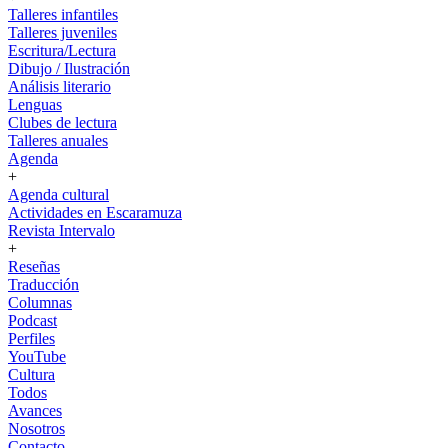
Talleres infantiles
Talleres juveniles
Escritura/Lectura
Dibujo / Ilustración
Análisis literario
Lenguas
Clubes de lectura
Talleres anuales
Agenda
+
Agenda cultural
Actividades en Escaramuza
Revista Intervalo
+
Reseñas
Traducción
Columnas
Podcast
Perfiles
YouTube
Cultura
Todos
Avances
Nosotros
Contacto