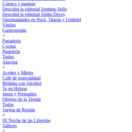
Cómics y mangas
Descubri la editorial Septimo Sello
Descubrí la editorial Alpha Decay
Oportunidades en Puck, Titania y Umbriel
Vinilos
Gastronomía
+
Panadería
Cocina
Pastelería
Todos
Alacena
+
Aceites y Mieles
Café de especialidad
Bebidas con Alcohol
Te en Hebras
Jugos y Prensados
Objetos de la Tienda
Todos
Tarjeta de Regalo
+
IX Noche de las Librerías
Talleres
+