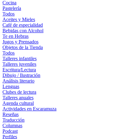
Cocina
Pastelería
Todos
Aceites y Mieles
Café de especialidad
Bebidas con Alcohol
Te en Hebras
Jugos y Prensados
Objetos de la Tienda
Todos
Talleres infantiles
Talleres juveniles
Escritura/Lectura
Dibujo / Ilustración
Análisis literario
Lenguas
Clubes de lectura
Talleres anuales
Agenda cultural
Actividades en Escaramuza
Reseñas
Traducción
Columnas
Podcast
Perfiles