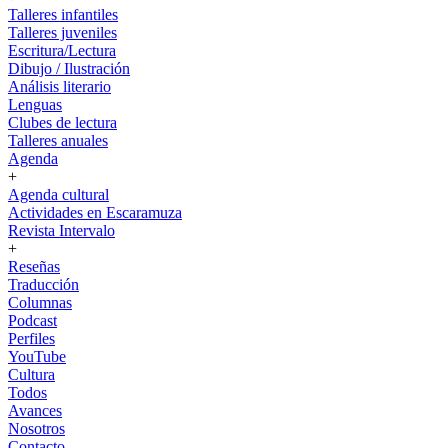
Talleres infantiles
Talleres juveniles
Escritura/Lectura
Dibujo / Ilustración
Análisis literario
Lenguas
Clubes de lectura
Talleres anuales
Agenda
+
Agenda cultural
Actividades en Escaramuza
Revista Intervalo
+
Reseñas
Traducción
Columnas
Podcast
Perfiles
YouTube
Cultura
Todos
Avances
Nosotros
Contacto