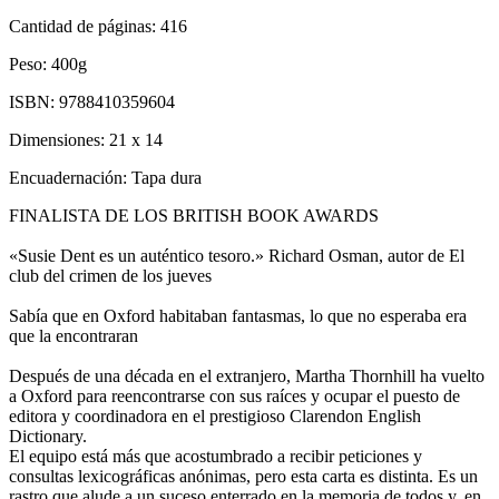
Cantidad de páginas:
416
Peso:
400g
ISBN:
9788410359604
Dimensiones:
21 x 14
Encuadernación:
Tapa dura
FINALISTA DE LOS BRITISH BOOK AWARDS
«Susie Dent es un auténtico tesoro.» Richard Osman, autor de El
club del crimen de los jueves
Sabía que en Oxford habitaban fantasmas, lo que no esperaba era
que la encontraran
Después de una década en el extranjero, Martha Thornhill ha vuelto
a Oxford para reencontrarse con sus raíces y ocupar el puesto de
editora y coordinadora en el prestigioso Clarendon English
Dictionary.
El equipo está más que acostumbrado a recibir peticiones y
consultas lexicográficas anónimas, pero esta carta es distinta. Es un
rastro que alude a un suceso enterrado en la memoria de todos y, en