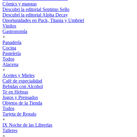
Cómics y mangas
Descubri la editorial Septimo Sello
Descubrí la editorial Alpha Decay
Oportunidades en Puck, Titania y Umbriel
Vinilos
Gastronomía
+
Panadería
Cocina
Pastelería
Todos
Alacena
+
Aceites y Mieles
Café de especialidad
Bebidas con Alcohol
Te en Hebras
Jugos y Prensados
Objetos de la Tienda
Todos
Tarjeta de Regalo
+
IX Noche de las Librerías
Talleres
+