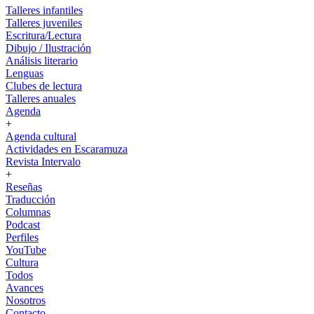
Talleres infantiles
Talleres juveniles
Escritura/Lectura
Dibujo / Ilustración
Análisis literario
Lenguas
Clubes de lectura
Talleres anuales
Agenda
+
Agenda cultural
Actividades en Escaramuza
Revista Intervalo
+
Reseñas
Traducción
Columnas
Podcast
Perfiles
YouTube
Cultura
Todos
Avances
Nosotros
Contacto