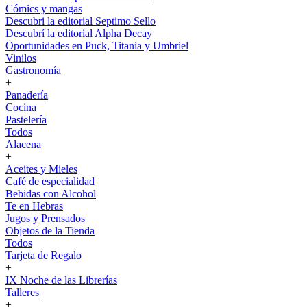
Cómics y mangas
Descubri la editorial Septimo Sello
Descubrí la editorial Alpha Decay
Oportunidades en Puck, Titania y Umbriel
Vinilos
Gastronomía
+
Panadería
Cocina
Pastelería
Todos
Alacena
+
Aceites y Mieles
Café de especialidad
Bebidas con Alcohol
Te en Hebras
Jugos y Prensados
Objetos de la Tienda
Todos
Tarjeta de Regalo
+
IX Noche de las Librerías
Talleres
+