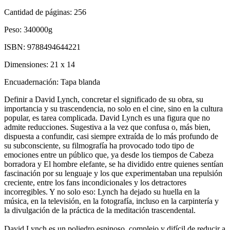
Cantidad de páginas:
256
Peso:
340000g
ISBN:
9788494644221
Dimensiones:
21 x 14
Encuadernación:
Tapa blanda
Definir a David Lynch, concretar el significado de su obra, su
importancia y su trascendencia, no solo en el cine, sino en la cultura
popular, es tarea complicada. David Lynch es una figura que no
admite reducciones. Sugestiva a la vez que confusa o, más bien,
dispuesta a confundir, casi siempre extraída de lo más profundo de
su subconsciente, su filmografía ha provocado todo tipo de
emociones entre un público que, ya desde los tiempos de Cabeza
borradora y El hombre elefante, se ha dividido entre quienes sentían
fascinación por su lenguaje y los que experimentaban una repulsión
creciente, entre los fans incondicionales y los detractores
incorregibles. Y no solo eso: Lynch ha dejado su huella en la
música, en la televisión, en la fotografía, incluso en la carpintería y
la divulgación de la práctica de la meditación trascendental.
David Lynch es un poliedro espinoso, complejo y difícil de reducir a