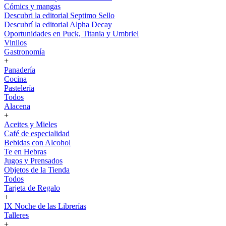
Cómics y mangas
Descubri la editorial Septimo Sello
Descubrí la editorial Alpha Decay
Oportunidades en Puck, Titania y Umbriel
Vinilos
Gastronomía
+
Panadería
Cocina
Pastelería
Todos
Alacena
+
Aceites y Mieles
Café de especialidad
Bebidas con Alcohol
Te en Hebras
Jugos y Prensados
Objetos de la Tienda
Todos
Tarjeta de Regalo
+
IX Noche de las Librerías
Talleres
+