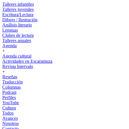
Talleres infantiles
Talleres juveniles
Escritura/Lectura
Dibujo / Ilustración
Análisis literario
Lenguas
Clubes de lectura
Talleres anuales
Agenda
+
Agenda cultural
Actividades en Escaramuza
Revista Intervalo
+
Reseñas
Traducción
Columnas
Podcast
Perfiles
YouTube
Cultura
Todos
Avances
Nosotros
Contacto