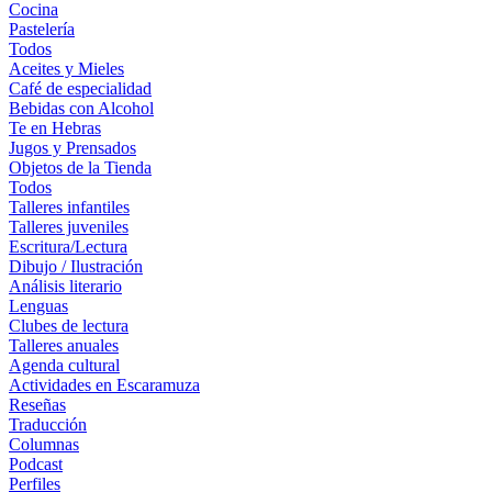
Cocina
Pastelería
Todos
Aceites y Mieles
Café de especialidad
Bebidas con Alcohol
Te en Hebras
Jugos y Prensados
Objetos de la Tienda
Todos
Talleres infantiles
Talleres juveniles
Escritura/Lectura
Dibujo / Ilustración
Análisis literario
Lenguas
Clubes de lectura
Talleres anuales
Agenda cultural
Actividades en Escaramuza
Reseñas
Traducción
Columnas
Podcast
Perfiles