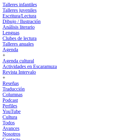
Talleres infantiles
Talleres juveniles
Escritura/Lectura
Dibujo / Ilustración
Análisis literario
Lenguas
Clubes de lectura
Talleres anuales
Agenda
+
Agenda cultural
Actividades en Escaramuza
Revista Intervalo
+
Reseñas
Traducción
Columnas
Podcast
Perfiles
YouTube
Cultura
Todos
Avances
Nosotros
Contacto