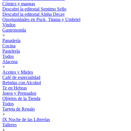
Cómics y mangas
Descubri la editorial Septimo Sello
Descubrí la editorial Alpha Decay
Oportunidades en Puck, Titania y Umbriel
Vinilos
Gastronomía
+
Panadería
Cocina
Pastelería
Todos
Alacena
+
Aceites y Mieles
Café de especialidad
Bebidas con Alcohol
Te en Hebras
Jugos y Prensados
Objetos de la Tienda
Todos
Tarjeta de Regalo
+
IX Noche de las Librerías
Talleres
+