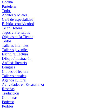
Cocina
Pastelería
Todos
Aceites y Mieles
Café de especialidad
Bebidas con Alcohol
Te en Hebras
Jugos y Prensados
Objetos de la Tienda
Todos
Talleres infantiles
Talleres juveniles
Escritura/Lectura
Dibujo / Ilustración
Análisis literario
Lenguas
Clubes de lectura
Talleres anuales
Agenda cultural
Actividades en Escaramuza
Reseñas
Traducción
Columnas
Podcast
Perfiles