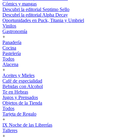
Cómics y mangas
Descubri la editorial Septimo Sello
Descubrí la editorial Alpha Decay
Oportunidades en Puck, Titania y Umbriel
Vinilos
Gastronomía
+
Panadería
Cocina
Pastelería
Todos
Alacena
+
Aceites y Mieles
Café de especialidad
Bebidas con Alcohol
Te en Hebras
Jugos y Prensados
Objetos de la Tienda
Todos
Tarjeta de Regalo
+
IX Noche de las Librerías
Talleres
+