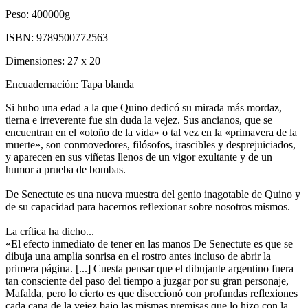
Peso:
400000g
ISBN:
9789500772563
Dimensiones:
27 x 20
Encuadernación:
Tapa blanda
Si hubo una edad a la que Quino dedicó su mirada más mordaz,
tierna e irreverente fue sin duda la vejez. Sus ancianos, que se
encuentran en el «otoño de la vida» o tal vez en la «primavera de la
muerte», son conmovedores, filósofos, irascibles y desprejuiciados,
y aparecen en sus viñetas llenos de un vigor exultante y de un
humor a prueba de bombas.
De Senectute es una nueva muestra del genio inagotable de Quino y
de su capacidad para hacernos reflexionar sobre nosotros mismos.
La crítica ha dicho...
«El efecto inmediato de tener en las manos De Senectute es que se
dibuja una amplia sonrisa en el rostro antes incluso de abrir la
primera página. [...] Cuesta pensar que el dibujante argentino fuera
tan consciente del paso del tiempo a juzgar por su gran personaje,
Mafalda, pero lo cierto es que diseccionó con profundas reflexiones
cada capa de la vejez bajo las mismas premisas que lo hizo con la