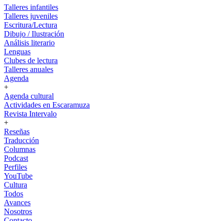
Talleres infantiles
Talleres juveniles
Escritura/Lectura
Dibujo / Ilustración
Análisis literario
Lenguas
Clubes de lectura
Talleres anuales
Agenda
+
Agenda cultural
Actividades en Escaramuza
Revista Intervalo
+
Reseñas
Traducción
Columnas
Podcast
Perfiles
YouTube
Cultura
Todos
Avances
Nosotros
Contacto