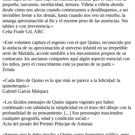
pequeña: sarcasmo, mordacidad, ternura. Viñeta a viñeta aborda
desde cómo nos afecta cuando comenzamos a desdibujarnos, a ser
invisibles frente a los demás, hasta cuando nos ven un estorbo, la
amarga aproximación al fin y el enorme peso de las ausencias. Sin
tabúes y con irreverencia.»
Celia Fraile Gil, ABC
«Este volumen captura el ingenio con el que Quino, reconocido por
la audacia de su aproximación al universo infantil en su irrepetible
serie de Mafalda, accede también a los mecanismos propios de su
contracara: los ancianos comparten aquí algún aspecto esencial con
los niños, pero el conocimiento está ya puesto de su parte.»
Zenda
«Cada libro de Quino es lo que más se parece a la felicidad: la
quinoterapia.»
Gabriel García Márquez
«Los lúcidos mensajes de Quino siguen vigentes por haber
combinado con sabiduría la simplicidad en el trazo del dibujo con la
profundidad de su pensamiento. [...] Sus personajes trascienden
cualquier geografía, edad y condición social.»
Acta del jurado del Premio Príncipe de Asturias
«Seguro que le debo mucho a Quino como humorista gráfico, pero