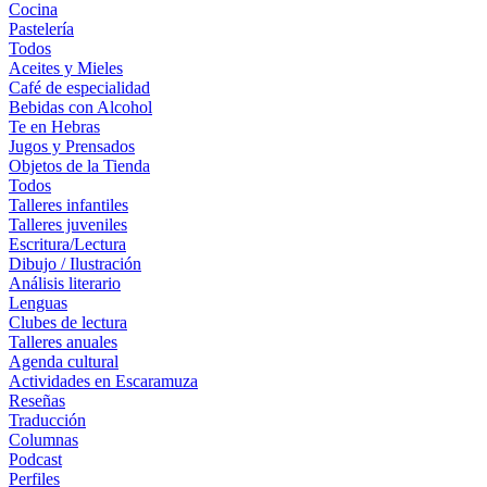
Cocina
Pastelería
Todos
Aceites y Mieles
Café de especialidad
Bebidas con Alcohol
Te en Hebras
Jugos y Prensados
Objetos de la Tienda
Todos
Talleres infantiles
Talleres juveniles
Escritura/Lectura
Dibujo / Ilustración
Análisis literario
Lenguas
Clubes de lectura
Talleres anuales
Agenda cultural
Actividades en Escaramuza
Reseñas
Traducción
Columnas
Podcast
Perfiles