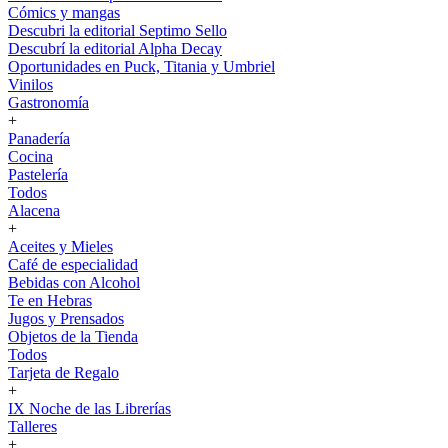
Cómics y mangas
Descubri la editorial Septimo Sello
Descubrí la editorial Alpha Decay
Oportunidades en Puck, Titania y Umbriel
Vinilos
Gastronomía
+
Panadería
Cocina
Pastelería
Todos
Alacena
+
Aceites y Mieles
Café de especialidad
Bebidas con Alcohol
Te en Hebras
Jugos y Prensados
Objetos de la Tienda
Todos
Tarjeta de Regalo
+
IX Noche de las Librerías
Talleres
+