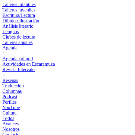
Talleres infantiles
Talleres juveniles
Escritura/Lectura
Dibujo / Ilustración
Análisis literario
Lenguas
Clubes de lectura
Talleres anuales
Agenda
+
Agenda cultural
Actividades en Escaramuza
Revista Intervalo
+
Reseñas
Traducción
Columnas
Podcast
Perfiles
YouTube
Cultura
Todos
Avances
Nosotros
Contacto