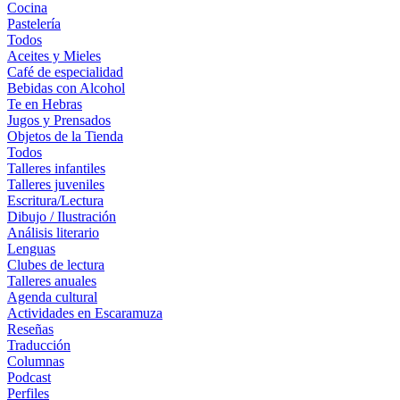
Cocina
Pastelería
Todos
Aceites y Mieles
Café de especialidad
Bebidas con Alcohol
Te en Hebras
Jugos y Prensados
Objetos de la Tienda
Todos
Talleres infantiles
Talleres juveniles
Escritura/Lectura
Dibujo / Ilustración
Análisis literario
Lenguas
Clubes de lectura
Talleres anuales
Agenda cultural
Actividades en Escaramuza
Reseñas
Traducción
Columnas
Podcast
Perfiles