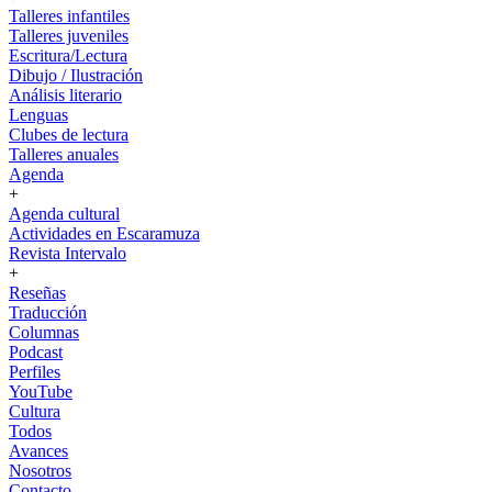
Talleres infantiles
Talleres juveniles
Escritura/Lectura
Dibujo / Ilustración
Análisis literario
Lenguas
Clubes de lectura
Talleres anuales
Agenda
+
Agenda cultural
Actividades en Escaramuza
Revista Intervalo
+
Reseñas
Traducción
Columnas
Podcast
Perfiles
YouTube
Cultura
Todos
Avances
Nosotros
Contacto