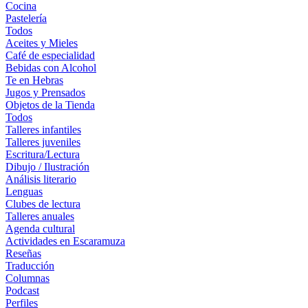
Cocina
Pastelería
Todos
Aceites y Mieles
Café de especialidad
Bebidas con Alcohol
Te en Hebras
Jugos y Prensados
Objetos de la Tienda
Todos
Talleres infantiles
Talleres juveniles
Escritura/Lectura
Dibujo / Ilustración
Análisis literario
Lenguas
Clubes de lectura
Talleres anuales
Agenda cultural
Actividades en Escaramuza
Reseñas
Traducción
Columnas
Podcast
Perfiles