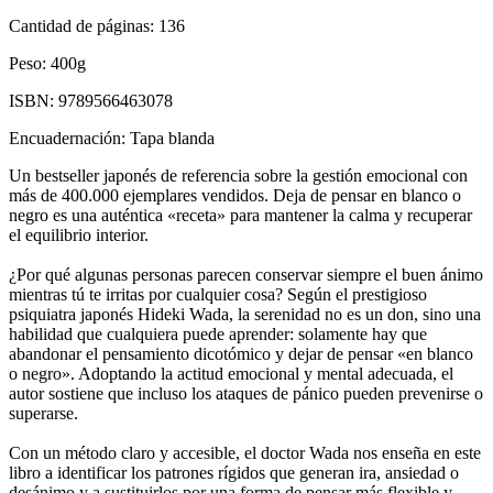
Cantidad de páginas:
136
Peso:
400g
ISBN:
9789566463078
Encuadernación:
Tapa blanda
Un bestseller japonés de referencia sobre la gestión emocional con
más de 400.000 ejemplares vendidos. Deja de pensar en blanco o
negro es una auténtica «receta» para mantener la calma y recuperar
el equilibrio interior.
¿Por qué algunas personas parecen conservar siempre el buen ánimo
mientras tú te irritas por cualquier cosa? Según el prestigioso
psiquiatra japonés Hideki Wada, la serenidad no es un don, sino una
habilidad que cualquiera puede aprender: solamente hay que
abandonar el pensamiento dicotómico y dejar de pensar «en blanco
o negro». Adoptando la actitud emocional y mental adecuada, el
autor sostiene que incluso los ataques de pánico pueden prevenirse o
superarse.
Con un método claro y accesible, el doctor Wada nos enseña en este
libro a identificar los patrones rígidos que generan ira, ansiedad o
desánimo y a sustituirlos por una forma de pensar más flexible y