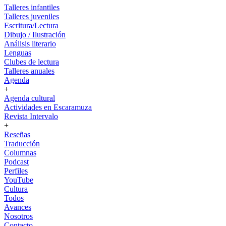
Talleres infantiles
Talleres juveniles
Escritura/Lectura
Dibujo / Ilustración
Análisis literario
Lenguas
Clubes de lectura
Talleres anuales
Agenda
+
Agenda cultural
Actividades en Escaramuza
Revista Intervalo
+
Reseñas
Traducción
Columnas
Podcast
Perfiles
YouTube
Cultura
Todos
Avances
Nosotros
Contacto