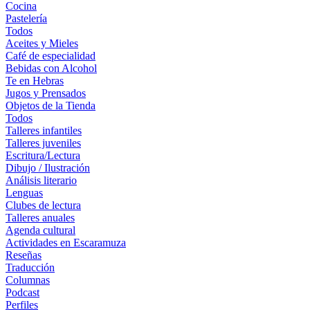
Cocina
Pastelería
Todos
Aceites y Mieles
Café de especialidad
Bebidas con Alcohol
Te en Hebras
Jugos y Prensados
Objetos de la Tienda
Todos
Talleres infantiles
Talleres juveniles
Escritura/Lectura
Dibujo / Ilustración
Análisis literario
Lenguas
Clubes de lectura
Talleres anuales
Agenda cultural
Actividades en Escaramuza
Reseñas
Traducción
Columnas
Podcast
Perfiles