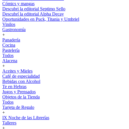
Cómics y mangas
Descubri la editorial Septimo Sello
Descubrí la editorial Alpha Decay
Oportunidades en Puck, Titania y Umbriel
Vinilos
Gastronomía
+
Panadería
Cocina
Pastelería
Todos
Alacena
+
Aceites y Mieles
Café de especialidad
Bebidas con Alcohol
Te en Hebras
Jugos y Prensados
Objetos de la Tienda
Todos
Tarjeta de Regalo
+
IX Noche de las Librerías
Talleres
+