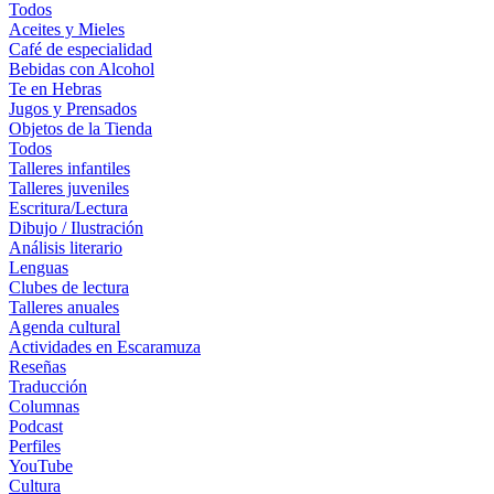
Todos
Aceites y Mieles
Café de especialidad
Bebidas con Alcohol
Te en Hebras
Jugos y Prensados
Objetos de la Tienda
Todos
Talleres infantiles
Talleres juveniles
Escritura/Lectura
Dibujo / Ilustración
Análisis literario
Lenguas
Clubes de lectura
Talleres anuales
Agenda cultural
Actividades en Escaramuza
Reseñas
Traducción
Columnas
Podcast
Perfiles
YouTube
Cultura