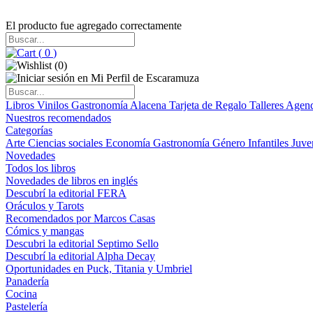
El producto fue agregado correctamente
(
0
)
(
0
)
Libros
Vinilos
Gastronomía
Alacena
Tarjeta de Regalo
Talleres
Agen
Nuestros recomendados
Categorías
Arte
Ciencias sociales
Economía
Gastronomía
Género
Infantiles
Juve
Novedades
Todos los libros
Novedades de libros en inglés
Descubrí la editorial FERA
Oráculos y Tarots
Recomendados por Marcos Casas
Cómics y mangas
Descubri la editorial Septimo Sello
Descubrí la editorial Alpha Decay
Oportunidades en Puck, Titania y Umbriel
Panadería
Cocina
Pastelería