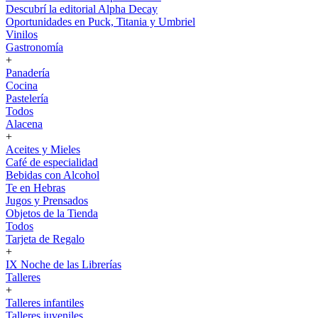
Descubrí la editorial Alpha Decay
Oportunidades en Puck, Titania y Umbriel
Vinilos
Gastronomía
+
Panadería
Cocina
Pastelería
Todos
Alacena
+
Aceites y Mieles
Café de especialidad
Bebidas con Alcohol
Te en Hebras
Jugos y Prensados
Objetos de la Tienda
Todos
Tarjeta de Regalo
+
IX Noche de las Librerías
Talleres
+
Talleres infantiles
Talleres juveniles