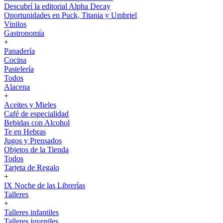
Descubrí la editorial Alpha Decay
Oportunidades en Puck, Titania y Umbriel
Vinilos
Gastronomía
+
Panadería
Cocina
Pastelería
Todos
Alacena
+
Aceites y Mieles
Café de especialidad
Bebidas con Alcohol
Te en Hebras
Jugos y Prensados
Objetos de la Tienda
Todos
Tarjeta de Regalo
+
IX Noche de las Librerías
Talleres
+
Talleres infantiles
Talleres juveniles