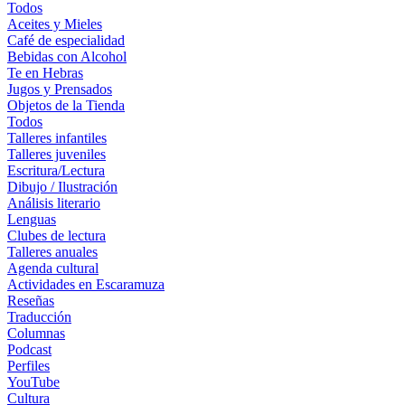
Todos
Aceites y Mieles
Café de especialidad
Bebidas con Alcohol
Te en Hebras
Jugos y Prensados
Objetos de la Tienda
Todos
Talleres infantiles
Talleres juveniles
Escritura/Lectura
Dibujo / Ilustración
Análisis literario
Lenguas
Clubes de lectura
Talleres anuales
Agenda cultural
Actividades en Escaramuza
Reseñas
Traducción
Columnas
Podcast
Perfiles
YouTube
Cultura