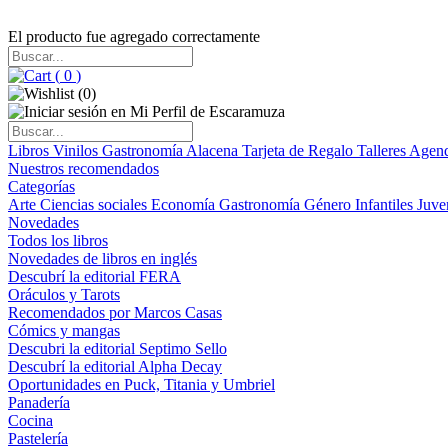
El producto fue agregado correctamente
(
0
)
(
0
)
Libros
Vinilos
Gastronomía
Alacena
Tarjeta de Regalo
Talleres
Agen
Nuestros recomendados
Categorías
Arte
Ciencias sociales
Economía
Gastronomía
Género
Infantiles
Juve
Novedades
Todos los libros
Novedades de libros en inglés
Descubrí la editorial FERA
Oráculos y Tarots
Recomendados por Marcos Casas
Cómics y mangas
Descubri la editorial Septimo Sello
Descubrí la editorial Alpha Decay
Oportunidades en Puck, Titania y Umbriel
Panadería
Cocina
Pastelería