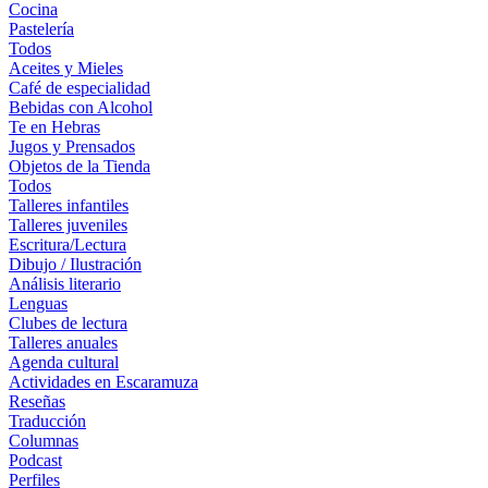
Cocina
Pastelería
Todos
Aceites y Mieles
Café de especialidad
Bebidas con Alcohol
Te en Hebras
Jugos y Prensados
Objetos de la Tienda
Todos
Talleres infantiles
Talleres juveniles
Escritura/Lectura
Dibujo / Ilustración
Análisis literario
Lenguas
Clubes de lectura
Talleres anuales
Agenda cultural
Actividades en Escaramuza
Reseñas
Traducción
Columnas
Podcast
Perfiles