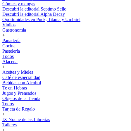
Cómics y mangas
Descubri la editorial Septimo Sello
Descubrí la editorial Alpha Decay
Oportunidades en Puck, Titania y Umbriel
Vinilos
Gastronomía
+
Panadería
Cocina
Pastelería
Todos
Alacena
+
Aceites y Mieles
Café de especialidad
Bebidas con Alcohol
Te en Hebras
Jugos y Prensados
Objetos de la Tienda
Todos
Tarjeta de Regalo
+
IX Noche de las Librerías
Talleres
+