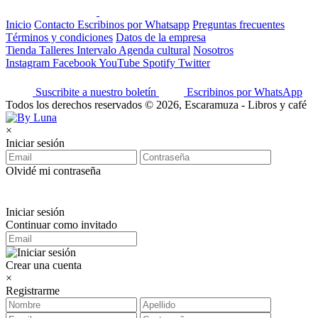
Inicio
Contacto
Escribinos por Whatsapp
Preguntas frecuentes
Términos y condiciones
Datos de la empresa
Tienda
Talleres
Intervalo
Agenda cultural
Nosotros
Instagram
Facebook
YouTube
Spotify
Twitter
Suscribite a nuestro boletín
Escribinos por WhatsApp
Todos los derechos reservados © 2026, Escaramuza - Libros y café
×
Iniciar sesión
Olvidé mi contraseña
Iniciar sesión
Continuar como invitado
Crear una cuenta
×
Registrarme