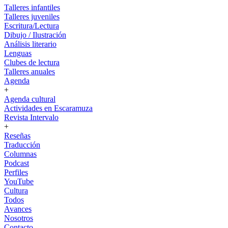
Talleres infantiles
Talleres juveniles
Escritura/Lectura
Dibujo / Ilustración
Análisis literario
Lenguas
Clubes de lectura
Talleres anuales
Agenda
+
Agenda cultural
Actividades en Escaramuza
Revista Intervalo
+
Reseñas
Traducción
Columnas
Podcast
Perfiles
YouTube
Cultura
Todos
Avances
Nosotros
Contacto