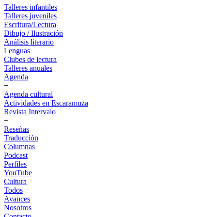
Talleres infantiles
Talleres juveniles
Escritura/Lectura
Dibujo / Ilustración
Análisis literario
Lenguas
Clubes de lectura
Talleres anuales
Agenda
+
Agenda cultural
Actividades en Escaramuza
Revista Intervalo
+
Reseñas
Traducción
Columnas
Podcast
Perfiles
YouTube
Cultura
Todos
Avances
Nosotros
Contacto