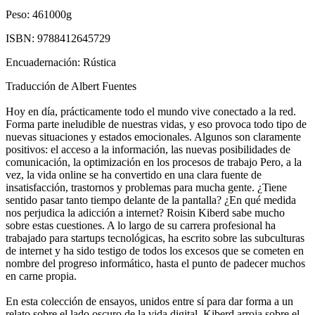
Peso:
461000g
ISBN:
9788412645729
Encuadernación:
Rústica
Traducción de Albert Fuentes
Hoy en día, prácticamente todo el mundo vive conectado a la red.
Forma parte ineludible de nuestras vidas, y eso provoca todo tipo de
nuevas situaciones y estados emocionales. Algunos son claramente
positivos: el acceso a la información, las nuevas posibilidades de
comunicación, la optimización en los procesos de trabajo Pero, a la
vez, la vida online se ha convertido en una clara fuente de
insatisfacción, trastornos y problemas para mucha gente. ¿Tiene
sentido pasar tanto tiempo delante de la pantalla? ¿En qué medida
nos perjudica la adicción a internet? Roisin Kiberd sabe mucho
sobre estas cuestiones. A lo largo de su carrera profesional ha
trabajado para startups tecnológicas, ha escrito sobre las subculturas
de internet y ha sido testigo de todos los excesos que se cometen en
nombre del progreso informático, hasta el punto de padecer muchos
en carne propia.
En esta colección de ensayos, unidos entre sí para dar forma a un
relato sobre el lado oscuro de la vida digital, Kiberd arroja sobre el