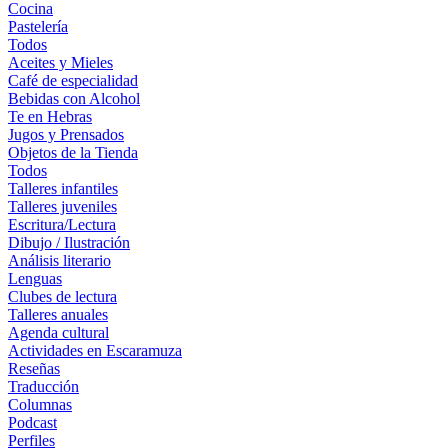
Cocina
Pastelería
Todos
Aceites y Mieles
Café de especialidad
Bebidas con Alcohol
Te en Hebras
Jugos y Prensados
Objetos de la Tienda
Todos
Talleres infantiles
Talleres juveniles
Escritura/Lectura
Dibujo / Ilustración
Análisis literario
Lenguas
Clubes de lectura
Talleres anuales
Agenda cultural
Actividades en Escaramuza
Reseñas
Traducción
Columnas
Podcast
Perfiles