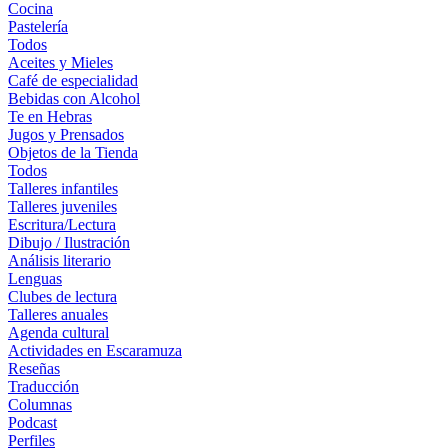
Cocina
Pastelería
Todos
Aceites y Mieles
Café de especialidad
Bebidas con Alcohol
Te en Hebras
Jugos y Prensados
Objetos de la Tienda
Todos
Talleres infantiles
Talleres juveniles
Escritura/Lectura
Dibujo / Ilustración
Análisis literario
Lenguas
Clubes de lectura
Talleres anuales
Agenda cultural
Actividades en Escaramuza
Reseñas
Traducción
Columnas
Podcast
Perfiles