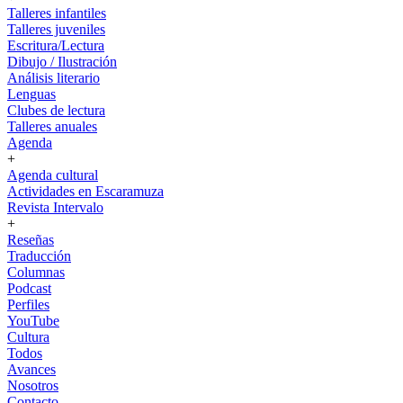
Talleres infantiles
Talleres juveniles
Escritura/Lectura
Dibujo / Ilustración
Análisis literario
Lenguas
Clubes de lectura
Talleres anuales
Agenda
+
Agenda cultural
Actividades en Escaramuza
Revista Intervalo
+
Reseñas
Traducción
Columnas
Podcast
Perfiles
YouTube
Cultura
Todos
Avances
Nosotros
Contacto