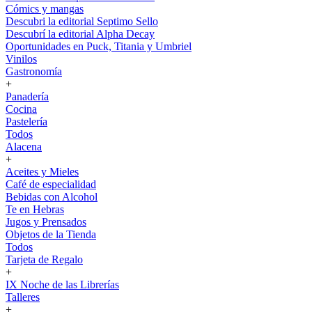
Cómics y mangas
Descubri la editorial Septimo Sello
Descubrí la editorial Alpha Decay
Oportunidades en Puck, Titania y Umbriel
Vinilos
Gastronomía
+
Panadería
Cocina
Pastelería
Todos
Alacena
+
Aceites y Mieles
Café de especialidad
Bebidas con Alcohol
Te en Hebras
Jugos y Prensados
Objetos de la Tienda
Todos
Tarjeta de Regalo
+
IX Noche de las Librerías
Talleres
+