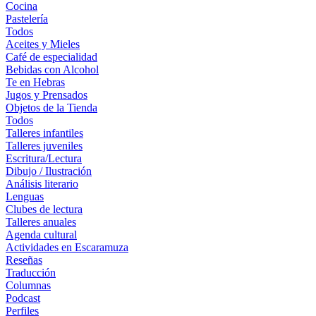
Cocina
Pastelería
Todos
Aceites y Mieles
Café de especialidad
Bebidas con Alcohol
Te en Hebras
Jugos y Prensados
Objetos de la Tienda
Todos
Talleres infantiles
Talleres juveniles
Escritura/Lectura
Dibujo / Ilustración
Análisis literario
Lenguas
Clubes de lectura
Talleres anuales
Agenda cultural
Actividades en Escaramuza
Reseñas
Traducción
Columnas
Podcast
Perfiles