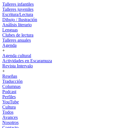
Talleres infantiles
Talleres juveniles
Escritura/Lectura
Dibujo / Ilustración
Análisis literario
Lenguas
Clubes de lectura
Talleres anuales
Agenda
+
Agenda cultural
Actividades en Escaramuza
Revista Intervalo
+
Reseñas
Traducción
Columnas
Podcast
Perfiles
YouTube
Cultura
Todos
Avances
Nosotros
Contacto