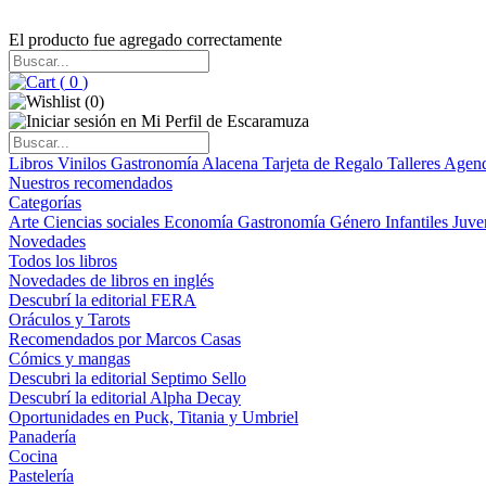
El producto fue agregado correctamente
(
0
)
(
0
)
Libros
Vinilos
Gastronomía
Alacena
Tarjeta de Regalo
Talleres
Agen
Nuestros recomendados
Categorías
Arte
Ciencias sociales
Economía
Gastronomía
Género
Infantiles
Juve
Novedades
Todos los libros
Novedades de libros en inglés
Descubrí la editorial FERA
Oráculos y Tarots
Recomendados por Marcos Casas
Cómics y mangas
Descubri la editorial Septimo Sello
Descubrí la editorial Alpha Decay
Oportunidades en Puck, Titania y Umbriel
Panadería
Cocina
Pastelería