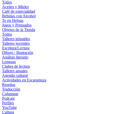
Todos
Aceites y Mieles
Café de especialidad
Bebidas con Alcohol
Te en Hebras
Jugos y Prensados
Objetos de la Tienda
Todos
Talleres infantiles
Talleres juveniles
Escritura/Lectura
Dibujo / Ilustración
Análisis literario
Lenguas
Clubes de lectura
Talleres anuales
Agenda cultural
Actividades en Escaramuza
Reseñas
Traducción
Columnas
Podcast
Perfiles
YouTube
Cultura