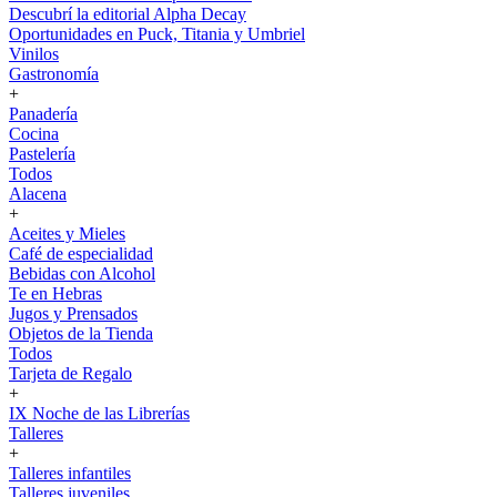
Descubrí la editorial Alpha Decay
Oportunidades en Puck, Titania y Umbriel
Vinilos
Gastronomía
+
Panadería
Cocina
Pastelería
Todos
Alacena
+
Aceites y Mieles
Café de especialidad
Bebidas con Alcohol
Te en Hebras
Jugos y Prensados
Objetos de la Tienda
Todos
Tarjeta de Regalo
+
IX Noche de las Librerías
Talleres
+
Talleres infantiles
Talleres juveniles