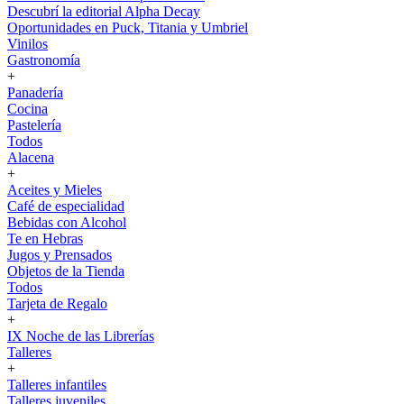
Descubrí la editorial Alpha Decay
Oportunidades en Puck, Titania y Umbriel
Vinilos
Gastronomía
+
Panadería
Cocina
Pastelería
Todos
Alacena
+
Aceites y Mieles
Café de especialidad
Bebidas con Alcohol
Te en Hebras
Jugos y Prensados
Objetos de la Tienda
Todos
Tarjeta de Regalo
+
IX Noche de las Librerías
Talleres
+
Talleres infantiles
Talleres juveniles