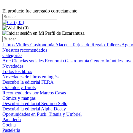
El producto fue agregado correctamente
(
0
)
(
0
)
Libros
Vinilos
Gastronomía
Alacena
Tarjeta de Regalo
Talleres
Agen
Nuestros recomendados
Categorías
Arte
Ciencias sociales
Economía
Gastronomía
Género
Infantiles
Juve
Novedades
Todos los libros
Novedades de libros en inglés
Descubrí la editorial FERA
Oráculos y Tarots
Recomendados por Marcos Casas
Cómics y mangas
Descubri la editorial Septimo Sello
Descubrí la editorial Alpha Decay
Oportunidades en Puck, Titania y Umbriel
Panadería
Cocina
Pastelería