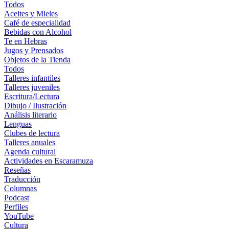
Todos
Aceites y Mieles
Café de especialidad
Bebidas con Alcohol
Te en Hebras
Jugos y Prensados
Objetos de la Tienda
Todos
Talleres infantiles
Talleres juveniles
Escritura/Lectura
Dibujo / Ilustración
Análisis literario
Lenguas
Clubes de lectura
Talleres anuales
Agenda cultural
Actividades en Escaramuza
Reseñas
Traducción
Columnas
Podcast
Perfiles
YouTube
Cultura