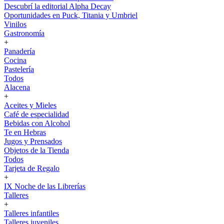
Descubrí la editorial Alpha Decay
Oportunidades en Puck, Titania y Umbriel
Vinilos
Gastronomía
+
Panadería
Cocina
Pastelería
Todos
Alacena
+
Aceites y Mieles
Café de especialidad
Bebidas con Alcohol
Te en Hebras
Jugos y Prensados
Objetos de la Tienda
Todos
Tarjeta de Regalo
+
IX Noche de las Librerías
Talleres
+
Talleres infantiles
Talleres juveniles