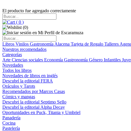
El producto fue agregado correctamente
(
0
)
(
0
)
Libros
Vinilos
Gastronomía
Alacena
Tarjeta de Regalo
Talleres
Agen
Nuestros recomendados
Categorías
Arte
Ciencias sociales
Economía
Gastronomía
Género
Infantiles
Juve
Novedades
Todos los libros
Novedades de libros en inglés
Descubrí la editorial FERA
Oráculos y Tarots
Recomendados por Marcos Casas
Cómics y mangas
Descubri la editorial Septimo Sello
Descubrí la editorial Alpha Decay
Oportunidades en Puck, Titania y Umbriel
Panadería
Cocina
Pastelería