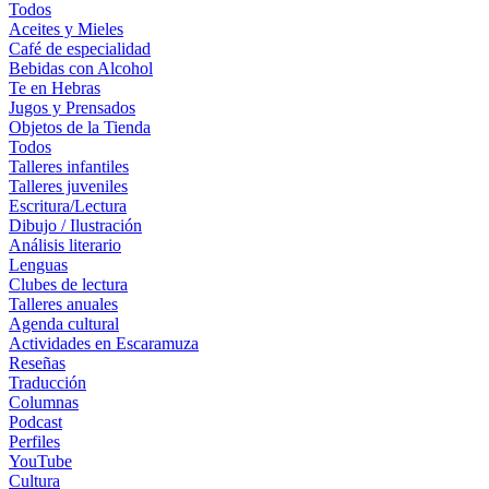
Todos
Aceites y Mieles
Café de especialidad
Bebidas con Alcohol
Te en Hebras
Jugos y Prensados
Objetos de la Tienda
Todos
Talleres infantiles
Talleres juveniles
Escritura/Lectura
Dibujo / Ilustración
Análisis literario
Lenguas
Clubes de lectura
Talleres anuales
Agenda cultural
Actividades en Escaramuza
Reseñas
Traducción
Columnas
Podcast
Perfiles
YouTube
Cultura