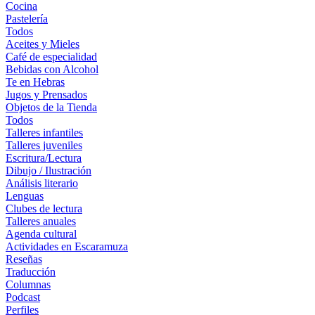
Cocina
Pastelería
Todos
Aceites y Mieles
Café de especialidad
Bebidas con Alcohol
Te en Hebras
Jugos y Prensados
Objetos de la Tienda
Todos
Talleres infantiles
Talleres juveniles
Escritura/Lectura
Dibujo / Ilustración
Análisis literario
Lenguas
Clubes de lectura
Talleres anuales
Agenda cultural
Actividades en Escaramuza
Reseñas
Traducción
Columnas
Podcast
Perfiles