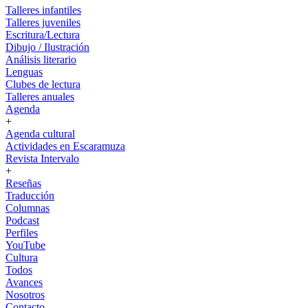
Talleres infantiles
Talleres juveniles
Escritura/Lectura
Dibujo / Ilustración
Análisis literario
Lenguas
Clubes de lectura
Talleres anuales
Agenda
+
Agenda cultural
Actividades en Escaramuza
Revista Intervalo
+
Reseñas
Traducción
Columnas
Podcast
Perfiles
YouTube
Cultura
Todos
Avances
Nosotros
Contacto