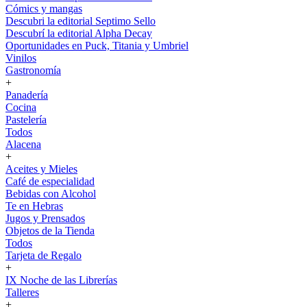
Cómics y mangas
Descubri la editorial Septimo Sello
Descubrí la editorial Alpha Decay
Oportunidades en Puck, Titania y Umbriel
Vinilos
Gastronomía
+
Panadería
Cocina
Pastelería
Todos
Alacena
+
Aceites y Mieles
Café de especialidad
Bebidas con Alcohol
Te en Hebras
Jugos y Prensados
Objetos de la Tienda
Todos
Tarjeta de Regalo
+
IX Noche de las Librerías
Talleres
+