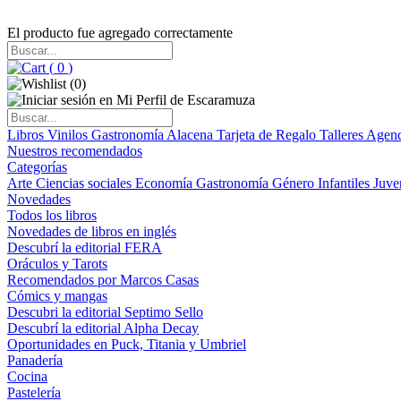
El producto fue agregado correctamente
(
0
)
(
0
)
Libros
Vinilos
Gastronomía
Alacena
Tarjeta de Regalo
Talleres
Agen
Nuestros recomendados
Categorías
Arte
Ciencias sociales
Economía
Gastronomía
Género
Infantiles
Juve
Novedades
Todos los libros
Novedades de libros en inglés
Descubrí la editorial FERA
Oráculos y Tarots
Recomendados por Marcos Casas
Cómics y mangas
Descubri la editorial Septimo Sello
Descubrí la editorial Alpha Decay
Oportunidades en Puck, Titania y Umbriel
Panadería
Cocina
Pastelería