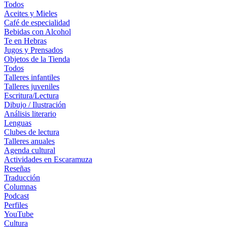
Todos
Aceites y Mieles
Café de especialidad
Bebidas con Alcohol
Te en Hebras
Jugos y Prensados
Objetos de la Tienda
Todos
Talleres infantiles
Talleres juveniles
Escritura/Lectura
Dibujo / Ilustración
Análisis literario
Lenguas
Clubes de lectura
Talleres anuales
Agenda cultural
Actividades en Escaramuza
Reseñas
Traducción
Columnas
Podcast
Perfiles
YouTube
Cultura