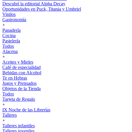
Descubrí la editorial Alpha Decay
Oportunidades en Puck, Titania y Umbriel
Vinilos
Gastronomía
+
Panadería
Cocina
Pastelería
Todos
Alacena
+
Aceites y Mieles
Café de especialidad
Bebidas con Alcohol
Te en Hebras
Jugos y Prensados
Objetos de la Tienda
Todos
Tarjeta de Regalo
+
IX Noche de las Librerías
Talleres
+
Talleres infantiles
Talleres juveniles