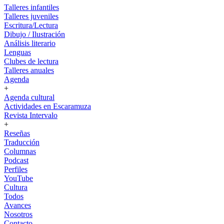
Talleres infantiles
Talleres juveniles
Escritura/Lectura
Dibujo / Ilustración
Análisis literario
Lenguas
Clubes de lectura
Talleres anuales
Agenda
+
Agenda cultural
Actividades en Escaramuza
Revista Intervalo
+
Reseñas
Traducción
Columnas
Podcast
Perfiles
YouTube
Cultura
Todos
Avances
Nosotros
Contacto