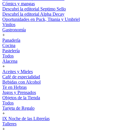
Cómics y mangas
Descubri la editorial Septimo Sello
Descubrí la editorial Alpha Decay
Oportunidades en Puck, Titania y Umbriel
Vinilos
Gastronomía
+
Panadería
Cocina
Pastelería
Todos
Alacena
+
Aceites y Mieles
Café de especialidad
Bebidas con Alcohol
Te en Hebras
Jugos y Prensados
Objetos de la Tienda
Todos
Tarjeta de Regalo
+
IX Noche de las Librerías
Talleres
+