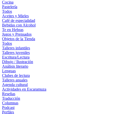
Cocina
Pastelería
Todos
Aceites y Mieles
Café de especialidad
Bebidas con Alcohol
Te en Hebras
Jugos y Prensados
Objetos de la Tienda
Todos
Talleres infantiles
Talleres juveniles
Escritura/Lectura
Dibujo / Ilustración
Análisis literario
Lenguas
Clubes de lectura
Talleres anuales
Agenda cultural
Actividades en Escaramuza
Reseñas
Traducción
Columnas
Podcast
Perfiles