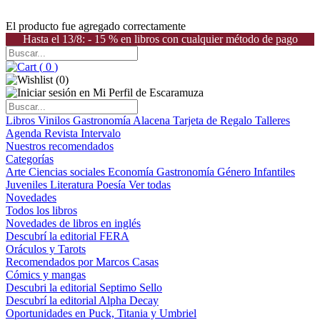
El producto fue agregado correctamente
Hasta el 13/8: - 15 % en libros con cualquier método de pago
(
0
)
(
0
)
Libros
Vinilos
Gastronomía
Alacena
Tarjeta de Regalo
Talleres
Agenda
Revista Intervalo
Nuestros recomendados
Categorías
Arte
Ciencias sociales
Economía
Gastronomía
Género
Infantiles
Juveniles
Literatura
Poesía
Ver todas
Novedades
Todos los libros
Novedades de libros en inglés
Descubrí la editorial FERA
Oráculos y Tarots
Recomendados por Marcos Casas
Cómics y mangas
Descubri la editorial Septimo Sello
Descubrí la editorial Alpha Decay
Oportunidades en Puck, Titania y Umbriel