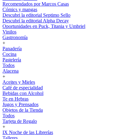
Recomendados por Marcos Casas
Cómics y mangas
Descubri la editorial Septimo Sello
Descubrí la editorial Alpha Decay
Oportunidades en Puck, Titania y Umbriel
Vinilos
Gastronomía
+
Panadería
Cocina
Pastelería
Todos
Alacena
+
Aceites y Mieles
Café de especialidad
Bebidas con Alcohol
Te en Hebras
Jugos y Prensados
Objetos de la Tienda
Todos
Tarjeta de Regalo
+
IX Noche de las Librerías
Talleres