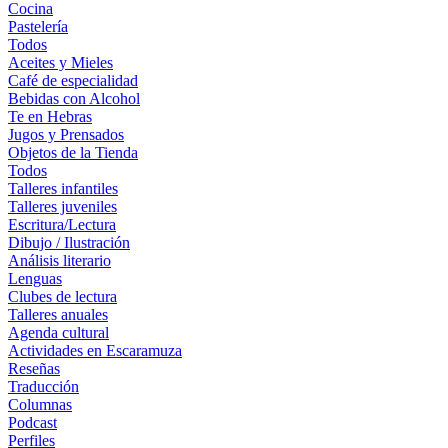
Cocina
Pastelería
Todos
Aceites y Mieles
Café de especialidad
Bebidas con Alcohol
Te en Hebras
Jugos y Prensados
Objetos de la Tienda
Todos
Talleres infantiles
Talleres juveniles
Escritura/Lectura
Dibujo / Ilustración
Análisis literario
Lenguas
Clubes de lectura
Talleres anuales
Agenda cultural
Actividades en Escaramuza
Reseñas
Traducción
Columnas
Podcast
Perfiles