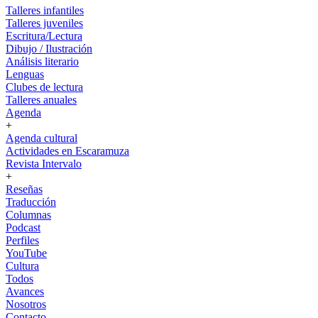
Talleres infantiles
Talleres juveniles
Escritura/Lectura
Dibujo / Ilustración
Análisis literario
Lenguas
Clubes de lectura
Talleres anuales
Agenda
+
Agenda cultural
Actividades en Escaramuza
Revista Intervalo
+
Reseñas
Traducción
Columnas
Podcast
Perfiles
YouTube
Cultura
Todos
Avances
Nosotros
Contacto