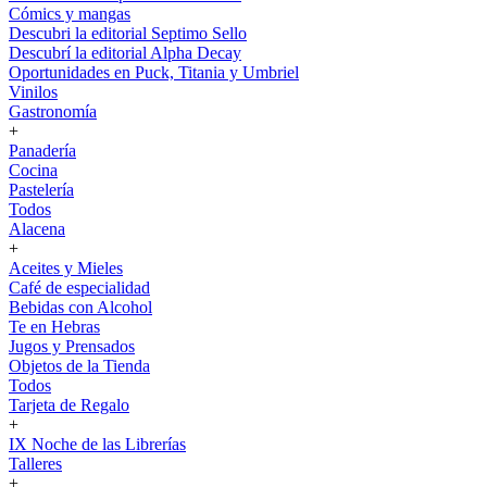
Cómics y mangas
Descubri la editorial Septimo Sello
Descubrí la editorial Alpha Decay
Oportunidades en Puck, Titania y Umbriel
Vinilos
Gastronomía
+
Panadería
Cocina
Pastelería
Todos
Alacena
+
Aceites y Mieles
Café de especialidad
Bebidas con Alcohol
Te en Hebras
Jugos y Prensados
Objetos de la Tienda
Todos
Tarjeta de Regalo
+
IX Noche de las Librerías
Talleres
+