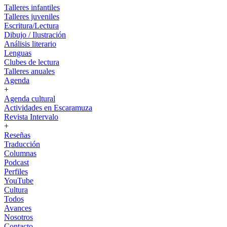
Talleres infantiles
Talleres juveniles
Escritura/Lectura
Dibujo / Ilustración
Análisis literario
Lenguas
Clubes de lectura
Talleres anuales
Agenda
+
Agenda cultural
Actividades en Escaramuza
Revista Intervalo
+
Reseñas
Traducción
Columnas
Podcast
Perfiles
YouTube
Cultura
Todos
Avances
Nosotros
Contacto