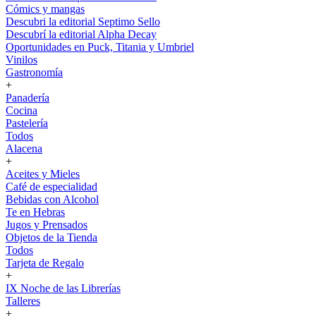
Cómics y mangas
Descubri la editorial Septimo Sello
Descubrí la editorial Alpha Decay
Oportunidades en Puck, Titania y Umbriel
Vinilos
Gastronomía
+
Panadería
Cocina
Pastelería
Todos
Alacena
+
Aceites y Mieles
Café de especialidad
Bebidas con Alcohol
Te en Hebras
Jugos y Prensados
Objetos de la Tienda
Todos
Tarjeta de Regalo
+
IX Noche de las Librerías
Talleres
+