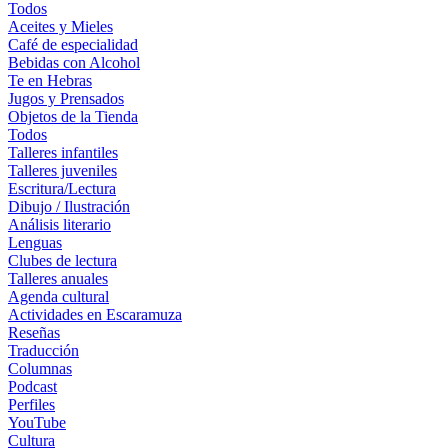
Todos
Aceites y Mieles
Café de especialidad
Bebidas con Alcohol
Te en Hebras
Jugos y Prensados
Objetos de la Tienda
Todos
Talleres infantiles
Talleres juveniles
Escritura/Lectura
Dibujo / Ilustración
Análisis literario
Lenguas
Clubes de lectura
Talleres anuales
Agenda cultural
Actividades en Escaramuza
Reseñas
Traducción
Columnas
Podcast
Perfiles
YouTube
Cultura