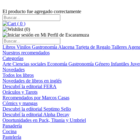
El producto fue agregado correctamente
(
0
)
(
0
)
Libros
Vinilos
Gastronomía
Alacena
Tarjeta de Regalo
Talleres
Agen
Nuestros recomendados
Categorías
Arte
Ciencias sociales
Economía
Gastronomía
Género
Infantiles
Juve
Novedades
Todos los libros
Novedades de libros en inglés
Descubrí la editorial FERA
Oráculos y Tarots
Recomendados por Marcos Casas
Cómics y mangas
Descubri la editorial Septimo Sello
Descubrí la editorial Alpha Decay
Oportunidades en Puck, Titania y Umbriel
Panadería
Cocina
Pastelería