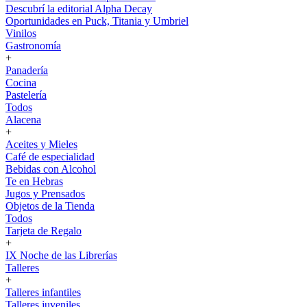
Descubrí la editorial Alpha Decay
Oportunidades en Puck, Titania y Umbriel
Vinilos
Gastronomía
+
Panadería
Cocina
Pastelería
Todos
Alacena
+
Aceites y Mieles
Café de especialidad
Bebidas con Alcohol
Te en Hebras
Jugos y Prensados
Objetos de la Tienda
Todos
Tarjeta de Regalo
+
IX Noche de las Librerías
Talleres
+
Talleres infantiles
Talleres juveniles