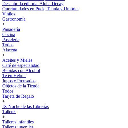
Descubrí la editorial Alpha Decay
Oportunidades en Puck, Titania y Umbriel
Vinilos
Gastronomía
+
Panadería
Cocina
Pastelería
Todos
Alacena
+
Aceites y Mieles
Café de especialidad
Bebidas con Alcohol
Te en Hebras
Jugos y Prensados
Objetos de la Tienda
Todos
Tarjeta de Regalo
+
IX Noche de las Librerías
Talleres
+
Talleres infantiles
Talleres juveniles