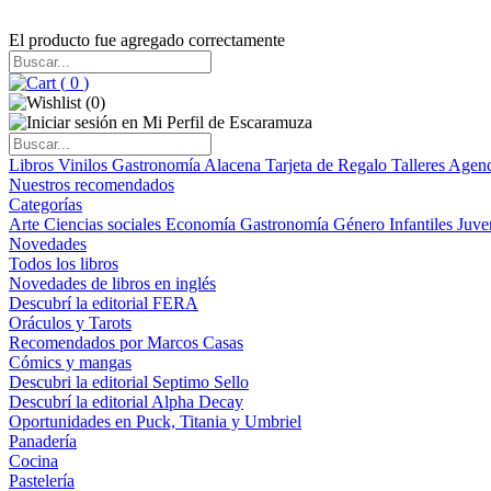
El producto fue agregado correctamente
(
0
)
(
0
)
Libros
Vinilos
Gastronomía
Alacena
Tarjeta de Regalo
Talleres
Agen
Nuestros recomendados
Categorías
Arte
Ciencias sociales
Economía
Gastronomía
Género
Infantiles
Juve
Novedades
Todos los libros
Novedades de libros en inglés
Descubrí la editorial FERA
Oráculos y Tarots
Recomendados por Marcos Casas
Cómics y mangas
Descubri la editorial Septimo Sello
Descubrí la editorial Alpha Decay
Oportunidades en Puck, Titania y Umbriel
Panadería
Cocina
Pastelería