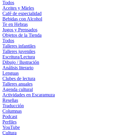
Todos
Aceites y Mieles
Café de especialidad
Bebidas con Alcohol
Te en Hebras
Jugos y Prensados
Objetos de la Tienda
Todos
Talleres infantiles
Talleres juveniles
Escritura/Lectura
Dibujo / Ilustración
Análisis literario
Lenguas
Clubes de lectura
Talleres anuales
Agenda cultural
Actividades en Escaramuza
Reseñas
Traducción
Columnas
Podcast
Perfiles
YouTube
Cultura