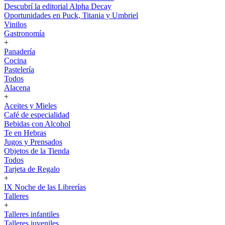
Descubrí la editorial Alpha Decay
Oportunidades en Puck, Titania y Umbriel
Vinilos
Gastronomía
+
Panadería
Cocina
Pastelería
Todos
Alacena
+
Aceites y Mieles
Café de especialidad
Bebidas con Alcohol
Te en Hebras
Jugos y Prensados
Objetos de la Tienda
Todos
Tarjeta de Regalo
+
IX Noche de las Librerías
Talleres
+
Talleres infantiles
Talleres juveniles