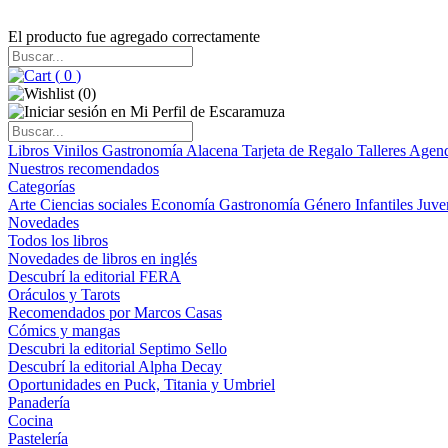
El producto fue agregado correctamente
(
0
)
(
0
)
Libros
Vinilos
Gastronomía
Alacena
Tarjeta de Regalo
Talleres
Agen
Nuestros recomendados
Categorías
Arte
Ciencias sociales
Economía
Gastronomía
Género
Infantiles
Juve
Novedades
Todos los libros
Novedades de libros en inglés
Descubrí la editorial FERA
Oráculos y Tarots
Recomendados por Marcos Casas
Cómics y mangas
Descubri la editorial Septimo Sello
Descubrí la editorial Alpha Decay
Oportunidades en Puck, Titania y Umbriel
Panadería
Cocina
Pastelería