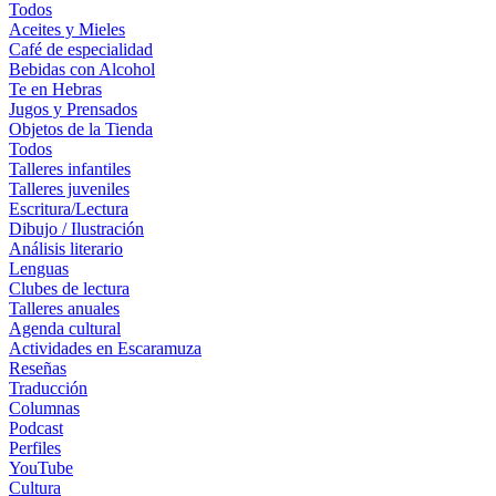
Todos
Aceites y Mieles
Café de especialidad
Bebidas con Alcohol
Te en Hebras
Jugos y Prensados
Objetos de la Tienda
Todos
Talleres infantiles
Talleres juveniles
Escritura/Lectura
Dibujo / Ilustración
Análisis literario
Lenguas
Clubes de lectura
Talleres anuales
Agenda cultural
Actividades en Escaramuza
Reseñas
Traducción
Columnas
Podcast
Perfiles
YouTube
Cultura