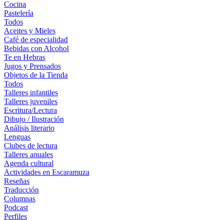
Cocina
Pastelería
Todos
Aceites y Mieles
Café de especialidad
Bebidas con Alcohol
Te en Hebras
Jugos y Prensados
Objetos de la Tienda
Todos
Talleres infantiles
Talleres juveniles
Escritura/Lectura
Dibujo / Ilustración
Análisis literario
Lenguas
Clubes de lectura
Talleres anuales
Agenda cultural
Actividades en Escaramuza
Reseñas
Traducción
Columnas
Podcast
Perfiles