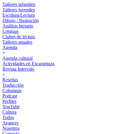
Talleres infantiles
Talleres juveniles
Escritura/Lectura
Dibujo / Ilustración
Análisis literario
Lenguas
Clubes de lectura
Talleres anuales
Agenda
+
Agenda cultural
Actividades en Escaramuza
Revista Intervalo
+
Reseñas
Traducción
Columnas
Podcast
Perfiles
YouTube
Cultura
Todos
Avances
Nosotros
Contacto