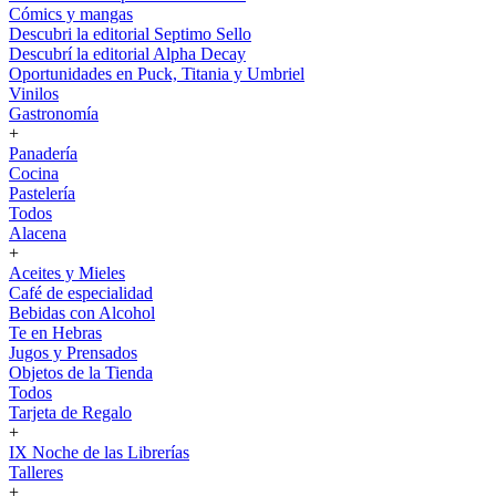
Cómics y mangas
Descubri la editorial Septimo Sello
Descubrí la editorial Alpha Decay
Oportunidades en Puck, Titania y Umbriel
Vinilos
Gastronomía
+
Panadería
Cocina
Pastelería
Todos
Alacena
+
Aceites y Mieles
Café de especialidad
Bebidas con Alcohol
Te en Hebras
Jugos y Prensados
Objetos de la Tienda
Todos
Tarjeta de Regalo
+
IX Noche de las Librerías
Talleres
+