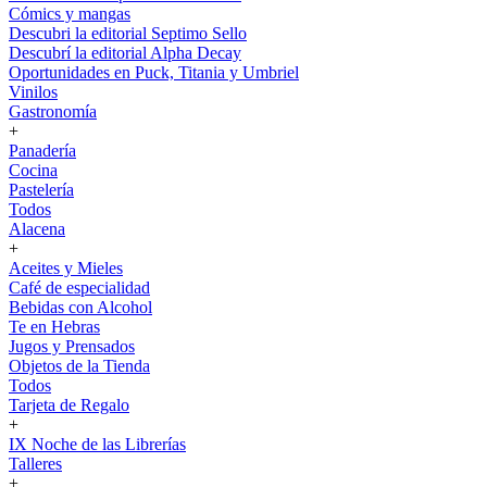
Cómics y mangas
Descubri la editorial Septimo Sello
Descubrí la editorial Alpha Decay
Oportunidades en Puck, Titania y Umbriel
Vinilos
Gastronomía
+
Panadería
Cocina
Pastelería
Todos
Alacena
+
Aceites y Mieles
Café de especialidad
Bebidas con Alcohol
Te en Hebras
Jugos y Prensados
Objetos de la Tienda
Todos
Tarjeta de Regalo
+
IX Noche de las Librerías
Talleres
+