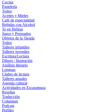
Cocina
Pastelería
Todos
Aceites y Mieles
Café de especialidad
Bebidas con Alcohol
Te en Hebras
Jugos y Prensados
Objetos de la Tienda
Todos
Talleres infantiles
Talleres juveniles
Escritura/Lectura
Dibujo / Ilustración
Análisis literario
Lenguas
Clubes de lectura
Talleres anuales
Agenda cultural
Actividades en Escaramuza
Reseñas
Traducción
Columnas
Podcast
Perfiles