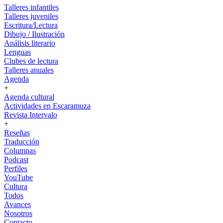
Talleres infantiles
Talleres juveniles
Escritura/Lectura
Dibujo / Ilustración
Análisis literario
Lenguas
Clubes de lectura
Talleres anuales
Agenda
+
Agenda cultural
Actividades en Escaramuza
Revista Intervalo
+
Reseñas
Traducción
Columnas
Podcast
Perfiles
YouTube
Cultura
Todos
Avances
Nosotros
Contacto