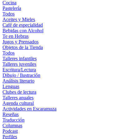
Cocina
Pastelería
Todos
Aceites y Mieles
Café de especialidad
Bebidas con Alcohol
Te en Hebras
Jugos y Prensados
Objetos de la Tienda
Todos
Talleres infantiles
Talleres juveniles
Escritura/Lectura
Dibujo / Ilustración
Análisis literario
Lenguas
Clubes de lectura
Talleres anuales
Agenda cultural
Actividades en Escaramuza
Reseñas
Traducción
Columnas
Podcast
Perfiles