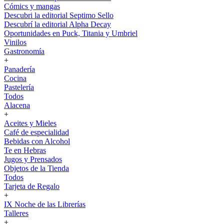
Cómics y mangas
Descubri la editorial Septimo Sello
Descubrí la editorial Alpha Decay
Oportunidades en Puck, Titania y Umbriel
Vinilos
Gastronomía
+
Panadería
Cocina
Pastelería
Todos
Alacena
+
Aceites y Mieles
Café de especialidad
Bebidas con Alcohol
Te en Hebras
Jugos y Prensados
Objetos de la Tienda
Todos
Tarjeta de Regalo
+
IX Noche de las Librerías
Talleres
+