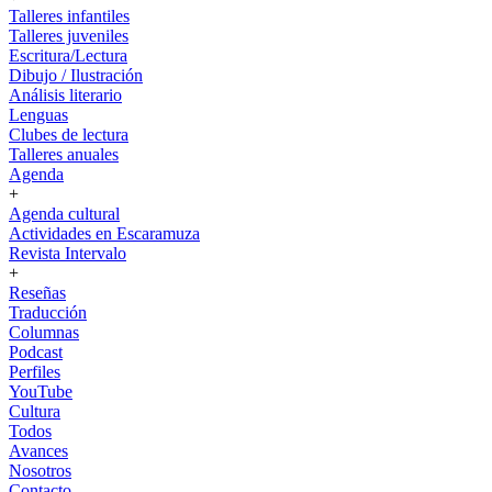
Talleres infantiles
Talleres juveniles
Escritura/Lectura
Dibujo / Ilustración
Análisis literario
Lenguas
Clubes de lectura
Talleres anuales
Agenda
+
Agenda cultural
Actividades en Escaramuza
Revista Intervalo
+
Reseñas
Traducción
Columnas
Podcast
Perfiles
YouTube
Cultura
Todos
Avances
Nosotros
Contacto