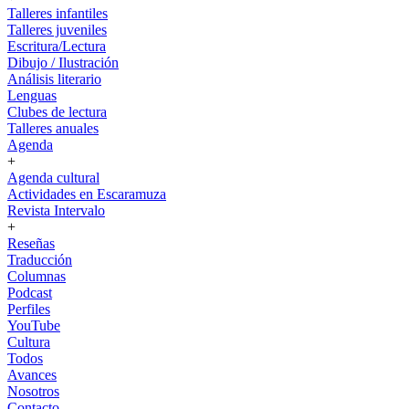
Talleres infantiles
Talleres juveniles
Escritura/Lectura
Dibujo / Ilustración
Análisis literario
Lenguas
Clubes de lectura
Talleres anuales
Agenda
+
Agenda cultural
Actividades en Escaramuza
Revista Intervalo
+
Reseñas
Traducción
Columnas
Podcast
Perfiles
YouTube
Cultura
Todos
Avances
Nosotros
Contacto