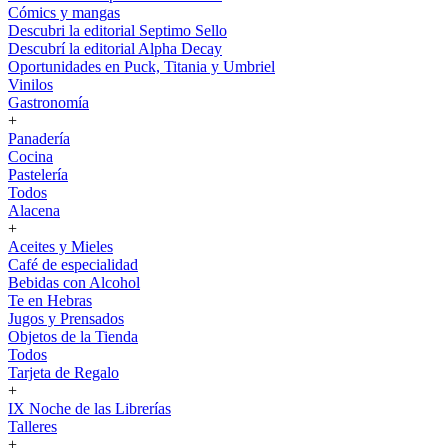
Cómics y mangas
Descubri la editorial Septimo Sello
Descubrí la editorial Alpha Decay
Oportunidades en Puck, Titania y Umbriel
Vinilos
Gastronomía
+
Panadería
Cocina
Pastelería
Todos
Alacena
+
Aceites y Mieles
Café de especialidad
Bebidas con Alcohol
Te en Hebras
Jugos y Prensados
Objetos de la Tienda
Todos
Tarjeta de Regalo
+
IX Noche de las Librerías
Talleres
+