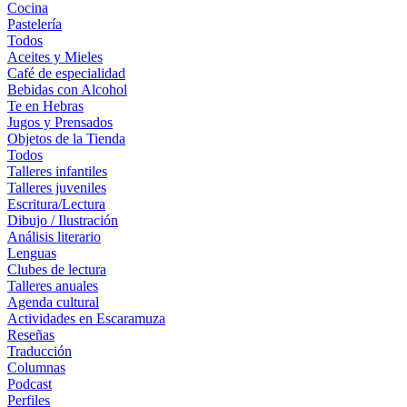
Cocina
Pastelería
Todos
Aceites y Mieles
Café de especialidad
Bebidas con Alcohol
Te en Hebras
Jugos y Prensados
Objetos de la Tienda
Todos
Talleres infantiles
Talleres juveniles
Escritura/Lectura
Dibujo / Ilustración
Análisis literario
Lenguas
Clubes de lectura
Talleres anuales
Agenda cultural
Actividades en Escaramuza
Reseñas
Traducción
Columnas
Podcast
Perfiles