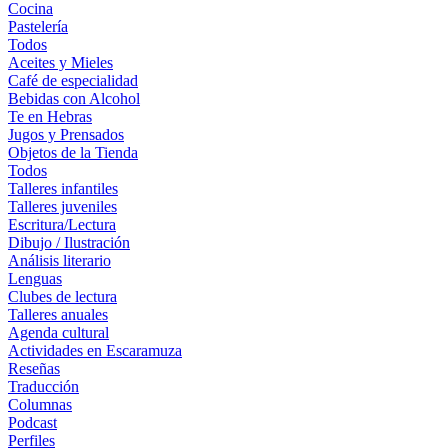
Cocina
Pastelería
Todos
Aceites y Mieles
Café de especialidad
Bebidas con Alcohol
Te en Hebras
Jugos y Prensados
Objetos de la Tienda
Todos
Talleres infantiles
Talleres juveniles
Escritura/Lectura
Dibujo / Ilustración
Análisis literario
Lenguas
Clubes de lectura
Talleres anuales
Agenda cultural
Actividades en Escaramuza
Reseñas
Traducción
Columnas
Podcast
Perfiles