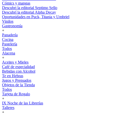
Cómics y mangas
Descubri la editorial Septimo Sello
Descubrí la editorial Alpha Decay
Oportunidades en Puck, Titania y Umbriel
Vinilos
Gastronomía
+
Panadería
Cocina
Pastelería
Todos
Alacena
+
Aceites y Mieles
Café de especialidad
Bebidas con Alcohol
Te en Hebras
Jugos y Prensados
Objetos de la Tienda
Todos
Tarjeta de Regalo
+
IX Noche de las Librerías
Talleres
+