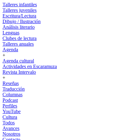
Talleres infantiles
Talleres juveniles
Escritura/Lectura
Dibujo / Ilustración
Análisis literario
Lenguas
Clubes de lectura
Talleres anuales
Agenda
+
Agenda cultural
Actividades en Escaramuza
Revista Intervalo
+
Reseñas
Traducción
Columnas
Podcast
Perfiles
YouTube
Cultura
Todos
Avances
Nosotros
Contacto