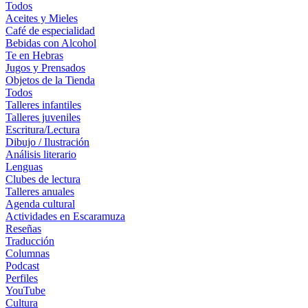
Todos
Aceites y Mieles
Café de especialidad
Bebidas con Alcohol
Te en Hebras
Jugos y Prensados
Objetos de la Tienda
Todos
Talleres infantiles
Talleres juveniles
Escritura/Lectura
Dibujo / Ilustración
Análisis literario
Lenguas
Clubes de lectura
Talleres anuales
Agenda cultural
Actividades en Escaramuza
Reseñas
Traducción
Columnas
Podcast
Perfiles
YouTube
Cultura