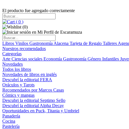
El producto fue agregado correctamente
(
0
)
(
0
)
Libros
Vinilos
Gastronomía
Alacena
Tarjeta de Regalo
Talleres
Agen
Nuestros recomendados
Categorías
Arte
Ciencias sociales
Economía
Gastronomía
Género
Infantiles
Juve
Novedades
Todos los libros
Novedades de libros en inglés
Descubrí la editorial FERA
Oráculos y Tarots
Recomendados por Marcos Casas
Cómics y mangas
Descubri la editorial Septimo Sello
Descubrí la editorial Alpha Decay
Oportunidades en Puck, Titania y Umbriel
Panadería
Cocina
Pastelería