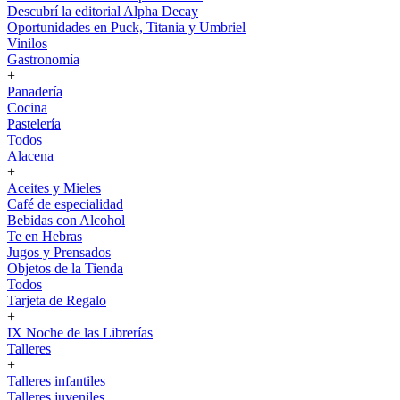
Descubrí la editorial Alpha Decay
Oportunidades en Puck, Titania y Umbriel
Vinilos
Gastronomía
+
Panadería
Cocina
Pastelería
Todos
Alacena
+
Aceites y Mieles
Café de especialidad
Bebidas con Alcohol
Te en Hebras
Jugos y Prensados
Objetos de la Tienda
Todos
Tarjeta de Regalo
+
IX Noche de las Librerías
Talleres
+
Talleres infantiles
Talleres juveniles