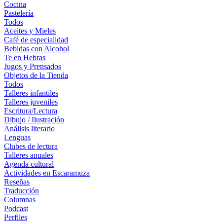
Cocina
Pastelería
Todos
Aceites y Mieles
Café de especialidad
Bebidas con Alcohol
Te en Hebras
Jugos y Prensados
Objetos de la Tienda
Todos
Talleres infantiles
Talleres juveniles
Escritura/Lectura
Dibujo / Ilustración
Análisis literario
Lenguas
Clubes de lectura
Talleres anuales
Agenda cultural
Actividades en Escaramuza
Reseñas
Traducción
Columnas
Podcast
Perfiles