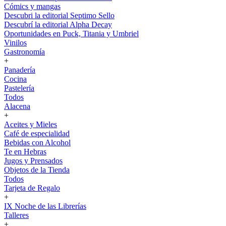
Cómics y mangas
Descubri la editorial Septimo Sello
Descubrí la editorial Alpha Decay
Oportunidades en Puck, Titania y Umbriel
Vinilos
Gastronomía
+
Panadería
Cocina
Pastelería
Todos
Alacena
+
Aceites y Mieles
Café de especialidad
Bebidas con Alcohol
Te en Hebras
Jugos y Prensados
Objetos de la Tienda
Todos
Tarjeta de Regalo
+
IX Noche de las Librerías
Talleres
+