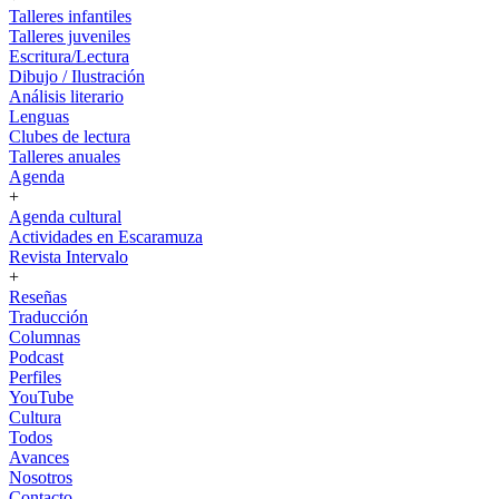
Talleres infantiles
Talleres juveniles
Escritura/Lectura
Dibujo / Ilustración
Análisis literario
Lenguas
Clubes de lectura
Talleres anuales
Agenda
+
Agenda cultural
Actividades en Escaramuza
Revista Intervalo
+
Reseñas
Traducción
Columnas
Podcast
Perfiles
YouTube
Cultura
Todos
Avances
Nosotros
Contacto