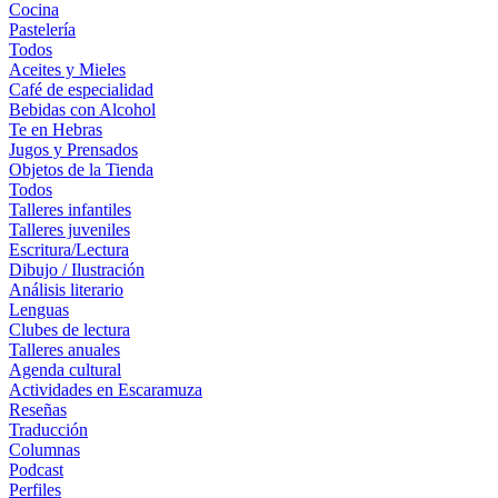
Cocina
Pastelería
Todos
Aceites y Mieles
Café de especialidad
Bebidas con Alcohol
Te en Hebras
Jugos y Prensados
Objetos de la Tienda
Todos
Talleres infantiles
Talleres juveniles
Escritura/Lectura
Dibujo / Ilustración
Análisis literario
Lenguas
Clubes de lectura
Talleres anuales
Agenda cultural
Actividades en Escaramuza
Reseñas
Traducción
Columnas
Podcast
Perfiles