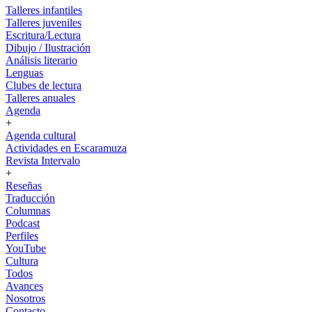
Talleres infantiles
Talleres juveniles
Escritura/Lectura
Dibujo / Ilustración
Análisis literario
Lenguas
Clubes de lectura
Talleres anuales
Agenda
+
Agenda cultural
Actividades en Escaramuza
Revista Intervalo
+
Reseñas
Traducción
Columnas
Podcast
Perfiles
YouTube
Cultura
Todos
Avances
Nosotros
Contacto