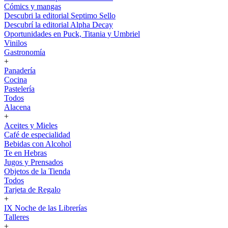
Cómics y mangas
Descubri la editorial Septimo Sello
Descubrí la editorial Alpha Decay
Oportunidades en Puck, Titania y Umbriel
Vinilos
Gastronomía
+
Panadería
Cocina
Pastelería
Todos
Alacena
+
Aceites y Mieles
Café de especialidad
Bebidas con Alcohol
Te en Hebras
Jugos y Prensados
Objetos de la Tienda
Todos
Tarjeta de Regalo
+
IX Noche de las Librerías
Talleres
+