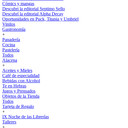
Cómics y mangas
Descubri la editorial Septimo Sello
Descubrí la editorial Alpha Decay
Oportunidades en Puck, Titania y Umbriel
Vinilos
Gastronomía
+
Panadería
Cocina
Pastelería
Todos
Alacena
+
Aceites y Mieles
Café de especialidad
Bebidas con Alcohol
Te en Hebras
Jugos y Prensados
Objetos de la Tienda
Todos
Tarjeta de Regalo
+
IX Noche de las Librerías
Talleres
+