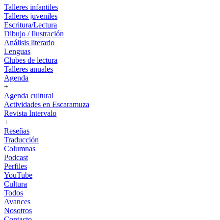
Talleres infantiles
Talleres juveniles
Escritura/Lectura
Dibujo / Ilustración
Análisis literario
Lenguas
Clubes de lectura
Talleres anuales
Agenda
+
Agenda cultural
Actividades en Escaramuza
Revista Intervalo
+
Reseñas
Traducción
Columnas
Podcast
Perfiles
YouTube
Cultura
Todos
Avances
Nosotros
Contacto