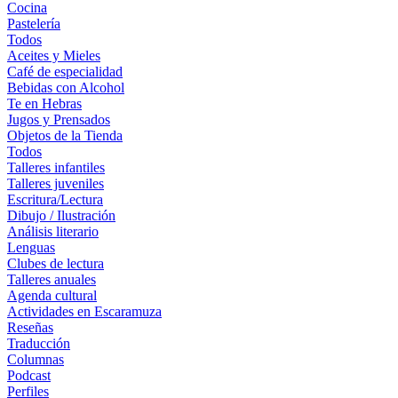
Cocina
Pastelería
Todos
Aceites y Mieles
Café de especialidad
Bebidas con Alcohol
Te en Hebras
Jugos y Prensados
Objetos de la Tienda
Todos
Talleres infantiles
Talleres juveniles
Escritura/Lectura
Dibujo / Ilustración
Análisis literario
Lenguas
Clubes de lectura
Talleres anuales
Agenda cultural
Actividades en Escaramuza
Reseñas
Traducción
Columnas
Podcast
Perfiles