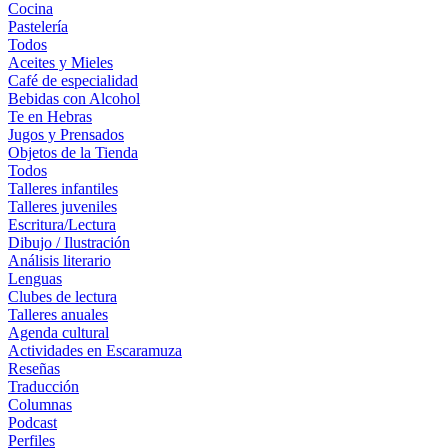
Cocina
Pastelería
Todos
Aceites y Mieles
Café de especialidad
Bebidas con Alcohol
Te en Hebras
Jugos y Prensados
Objetos de la Tienda
Todos
Talleres infantiles
Talleres juveniles
Escritura/Lectura
Dibujo / Ilustración
Análisis literario
Lenguas
Clubes de lectura
Talleres anuales
Agenda cultural
Actividades en Escaramuza
Reseñas
Traducción
Columnas
Podcast
Perfiles