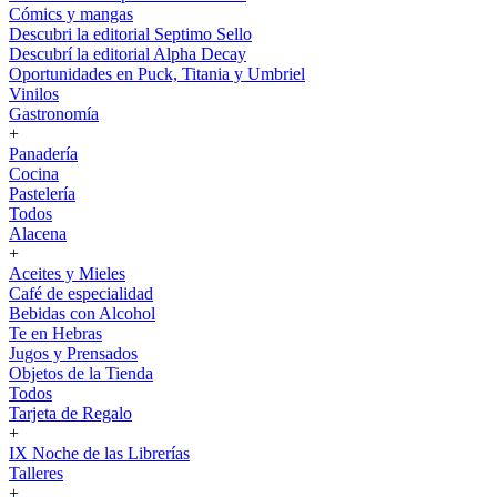
Cómics y mangas
Descubri la editorial Septimo Sello
Descubrí la editorial Alpha Decay
Oportunidades en Puck, Titania y Umbriel
Vinilos
Gastronomía
+
Panadería
Cocina
Pastelería
Todos
Alacena
+
Aceites y Mieles
Café de especialidad
Bebidas con Alcohol
Te en Hebras
Jugos y Prensados
Objetos de la Tienda
Todos
Tarjeta de Regalo
+
IX Noche de las Librerías
Talleres
+