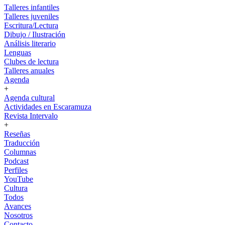
Talleres infantiles
Talleres juveniles
Escritura/Lectura
Dibujo / Ilustración
Análisis literario
Lenguas
Clubes de lectura
Talleres anuales
Agenda
+
Agenda cultural
Actividades en Escaramuza
Revista Intervalo
+
Reseñas
Traducción
Columnas
Podcast
Perfiles
YouTube
Cultura
Todos
Avances
Nosotros
Contacto