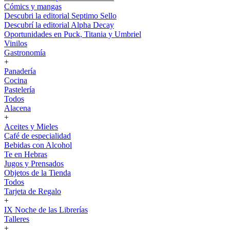
Cómics y mangas
Descubri la editorial Septimo Sello
Descubrí la editorial Alpha Decay
Oportunidades en Puck, Titania y Umbriel
Vinilos
Gastronomía
+
Panadería
Cocina
Pastelería
Todos
Alacena
+
Aceites y Mieles
Café de especialidad
Bebidas con Alcohol
Te en Hebras
Jugos y Prensados
Objetos de la Tienda
Todos
Tarjeta de Regalo
+
IX Noche de las Librerías
Talleres
+