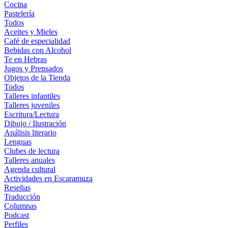
Cocina
Pastelería
Todos
Aceites y Mieles
Café de especialidad
Bebidas con Alcohol
Te en Hebras
Jugos y Prensados
Objetos de la Tienda
Todos
Talleres infantiles
Talleres juveniles
Escritura/Lectura
Dibujo / Ilustración
Análisis literario
Lenguas
Clubes de lectura
Talleres anuales
Agenda cultural
Actividades en Escaramuza
Reseñas
Traducción
Columnas
Podcast
Perfiles