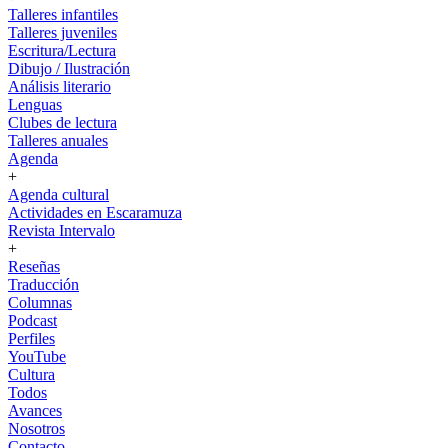
Talleres infantiles
Talleres juveniles
Escritura/Lectura
Dibujo / Ilustración
Análisis literario
Lenguas
Clubes de lectura
Talleres anuales
Agenda
+
Agenda cultural
Actividades en Escaramuza
Revista Intervalo
+
Reseñas
Traducción
Columnas
Podcast
Perfiles
YouTube
Cultura
Todos
Avances
Nosotros
Contacto