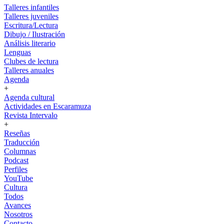
Talleres infantiles
Talleres juveniles
Escritura/Lectura
Dibujo / Ilustración
Análisis literario
Lenguas
Clubes de lectura
Talleres anuales
Agenda
+
Agenda cultural
Actividades en Escaramuza
Revista Intervalo
+
Reseñas
Traducción
Columnas
Podcast
Perfiles
YouTube
Cultura
Todos
Avances
Nosotros
Contacto