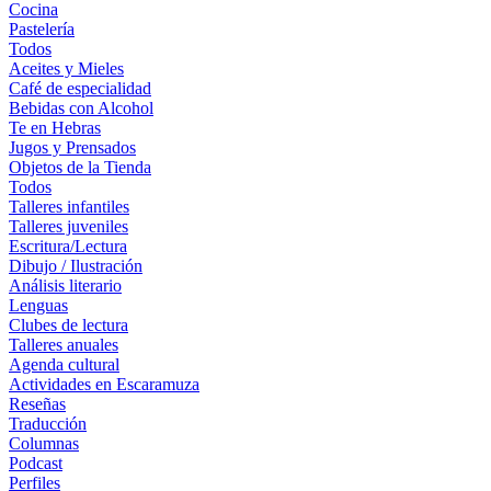
Cocina
Pastelería
Todos
Aceites y Mieles
Café de especialidad
Bebidas con Alcohol
Te en Hebras
Jugos y Prensados
Objetos de la Tienda
Todos
Talleres infantiles
Talleres juveniles
Escritura/Lectura
Dibujo / Ilustración
Análisis literario
Lenguas
Clubes de lectura
Talleres anuales
Agenda cultural
Actividades en Escaramuza
Reseñas
Traducción
Columnas
Podcast
Perfiles