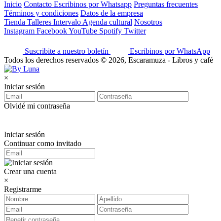
Inicio
Contacto
Escribinos por Whatsapp
Preguntas frecuentes
Términos y condiciones
Datos de la empresa
Tienda
Talleres
Intervalo
Agenda cultural
Nosotros
Instagram
Facebook
YouTube
Spotify
Twitter
Suscribite a nuestro boletín
Escribinos por WhatsApp
Todos los derechos reservados © 2026, Escaramuza - Libros y café
×
Iniciar sesión
Olvidé mi contraseña
Iniciar sesión
Continuar como invitado
Crear una cuenta
×
Registrarme