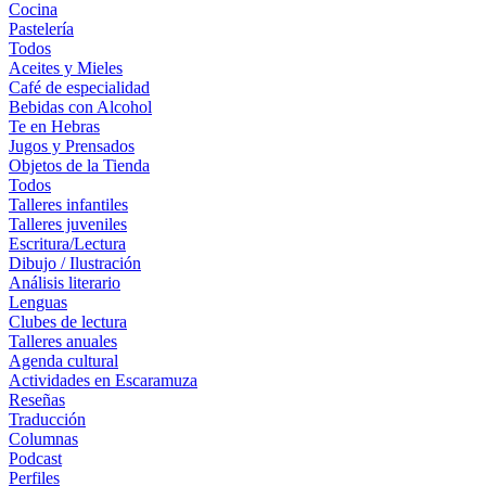
Cocina
Pastelería
Todos
Aceites y Mieles
Café de especialidad
Bebidas con Alcohol
Te en Hebras
Jugos y Prensados
Objetos de la Tienda
Todos
Talleres infantiles
Talleres juveniles
Escritura/Lectura
Dibujo / Ilustración
Análisis literario
Lenguas
Clubes de lectura
Talleres anuales
Agenda cultural
Actividades en Escaramuza
Reseñas
Traducción
Columnas
Podcast
Perfiles