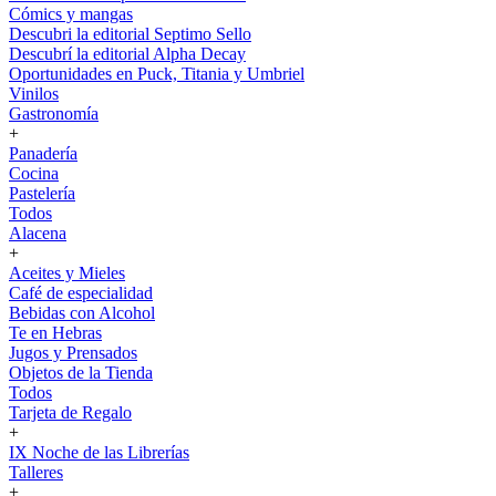
Cómics y mangas
Descubri la editorial Septimo Sello
Descubrí la editorial Alpha Decay
Oportunidades en Puck, Titania y Umbriel
Vinilos
Gastronomía
+
Panadería
Cocina
Pastelería
Todos
Alacena
+
Aceites y Mieles
Café de especialidad
Bebidas con Alcohol
Te en Hebras
Jugos y Prensados
Objetos de la Tienda
Todos
Tarjeta de Regalo
+
IX Noche de las Librerías
Talleres
+