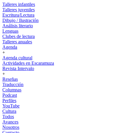
Talleres infantiles
Talleres juveniles
Escritura/Lectura
Dibujo / Ilustración
Análisis literario
Lenguas
Clubes de lectura
Talleres anuales
Agenda
+
Agenda cultural
Actividades en Escaramuza
Revista Intervalo
+
Reseñas
Traducción
Columnas
Podcast
Perfiles
YouTube
Cultura
Todos
Avances
Nosotros
Contacto