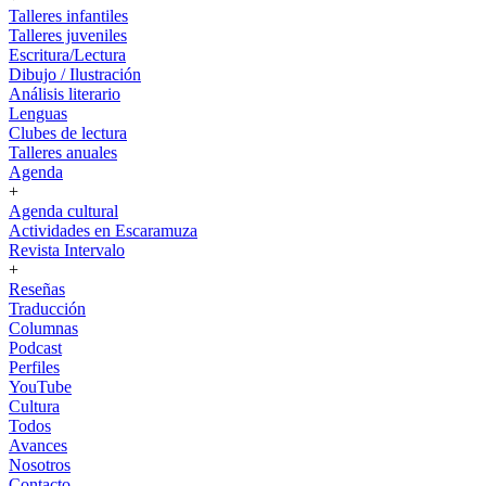
Talleres infantiles
Talleres juveniles
Escritura/Lectura
Dibujo / Ilustración
Análisis literario
Lenguas
Clubes de lectura
Talleres anuales
Agenda
+
Agenda cultural
Actividades en Escaramuza
Revista Intervalo
+
Reseñas
Traducción
Columnas
Podcast
Perfiles
YouTube
Cultura
Todos
Avances
Nosotros
Contacto