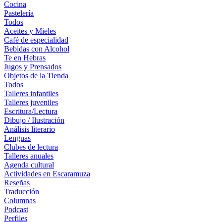
Cocina
Pastelería
Todos
Aceites y Mieles
Café de especialidad
Bebidas con Alcohol
Te en Hebras
Jugos y Prensados
Objetos de la Tienda
Todos
Talleres infantiles
Talleres juveniles
Escritura/Lectura
Dibujo / Ilustración
Análisis literario
Lenguas
Clubes de lectura
Talleres anuales
Agenda cultural
Actividades en Escaramuza
Reseñas
Traducción
Columnas
Podcast
Perfiles