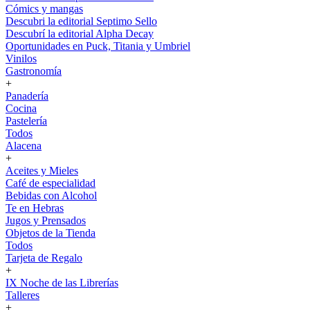
Cómics y mangas
Descubri la editorial Septimo Sello
Descubrí la editorial Alpha Decay
Oportunidades en Puck, Titania y Umbriel
Vinilos
Gastronomía
+
Panadería
Cocina
Pastelería
Todos
Alacena
+
Aceites y Mieles
Café de especialidad
Bebidas con Alcohol
Te en Hebras
Jugos y Prensados
Objetos de la Tienda
Todos
Tarjeta de Regalo
+
IX Noche de las Librerías
Talleres
+