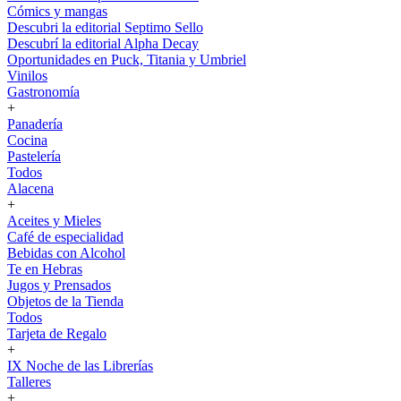
Cómics y mangas
Descubri la editorial Septimo Sello
Descubrí la editorial Alpha Decay
Oportunidades en Puck, Titania y Umbriel
Vinilos
Gastronomía
+
Panadería
Cocina
Pastelería
Todos
Alacena
+
Aceites y Mieles
Café de especialidad
Bebidas con Alcohol
Te en Hebras
Jugos y Prensados
Objetos de la Tienda
Todos
Tarjeta de Regalo
+
IX Noche de las Librerías
Talleres
+