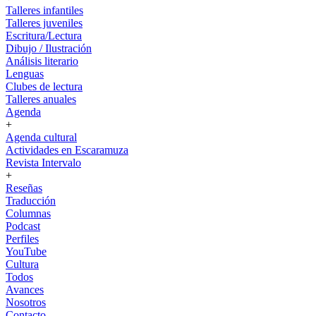
Talleres infantiles
Talleres juveniles
Escritura/Lectura
Dibujo / Ilustración
Análisis literario
Lenguas
Clubes de lectura
Talleres anuales
Agenda
+
Agenda cultural
Actividades en Escaramuza
Revista Intervalo
+
Reseñas
Traducción
Columnas
Podcast
Perfiles
YouTube
Cultura
Todos
Avances
Nosotros
Contacto