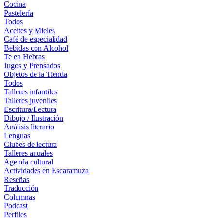
Cocina
Pastelería
Todos
Aceites y Mieles
Café de especialidad
Bebidas con Alcohol
Te en Hebras
Jugos y Prensados
Objetos de la Tienda
Todos
Talleres infantiles
Talleres juveniles
Escritura/Lectura
Dibujo / Ilustración
Análisis literario
Lenguas
Clubes de lectura
Talleres anuales
Agenda cultural
Actividades en Escaramuza
Reseñas
Traducción
Columnas
Podcast
Perfiles