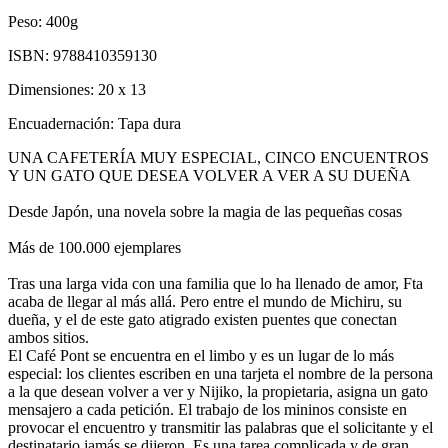
Peso:
400g
ISBN:
9788410359130
Dimensiones:
20 x 13
Encuadernación:
Tapa dura
UNA CAFETERÍA MUY ESPECIAL, CINCO ENCUENTROS
Y UN GATO QUE DESEA VOLVER A VER A SU DUEÑA
Desde Japón, una novela sobre la magia de las pequeñas cosas
Más de 100.000 ejemplares
Tras una larga vida con una familia que lo ha llenado de amor, F­ta
acaba de llegar al más allá. Pero entre el mundo de Michiru, su
dueña, y el de este gato atigrado existen puentes que conectan
ambos sitios.
El Café Pont se encuentra en el limbo y es un lugar de lo más
especial: los clientes escriben en una tarjeta el nombre de la persona
a la que desean volver a ver y Nijiko, la propietaria, asigna un gato
mensajero a cada petición. El trabajo de los mininos consiste en
provocar el encuentro y transmitir las palabras que el solicitante y el
destinatario jamás se dijeron. Es una tarea complicada y de gran