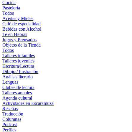
Cocina
Pastelería
Todos
Aceites y Mieles
Café de especialidad
Bebidas con Alcohol
Te en Hebras
Jugos y Prensados
Objetos de la Tienda
Todos
Talleres infantiles
Talleres juveniles
Escritura/Lectura
Dibujo / Ilustración
Análisis literario
Lenguas
Clubes de lectura
Talleres anuales
Agenda cultural
Actividades en Escaramuza
Reseñas
Traducción
Columnas
Podcast
Perfiles