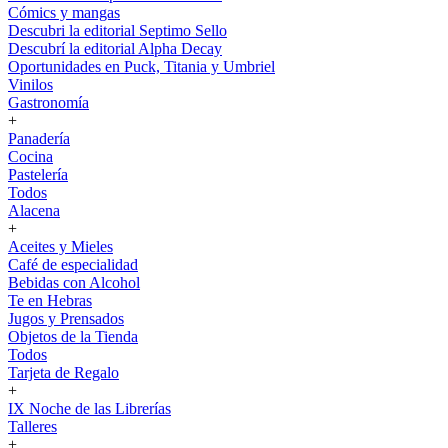
Cómics y mangas
Descubri la editorial Septimo Sello
Descubrí la editorial Alpha Decay
Oportunidades en Puck, Titania y Umbriel
Vinilos
Gastronomía
+
Panadería
Cocina
Pastelería
Todos
Alacena
+
Aceites y Mieles
Café de especialidad
Bebidas con Alcohol
Te en Hebras
Jugos y Prensados
Objetos de la Tienda
Todos
Tarjeta de Regalo
+
IX Noche de las Librerías
Talleres
+