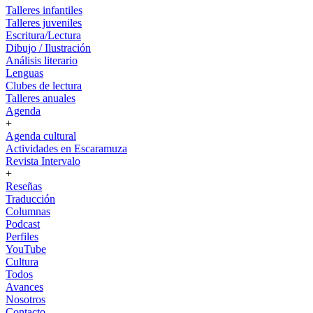
Talleres infantiles
Talleres juveniles
Escritura/Lectura
Dibujo / Ilustración
Análisis literario
Lenguas
Clubes de lectura
Talleres anuales
Agenda
+
Agenda cultural
Actividades en Escaramuza
Revista Intervalo
+
Reseñas
Traducción
Columnas
Podcast
Perfiles
YouTube
Cultura
Todos
Avances
Nosotros
Contacto