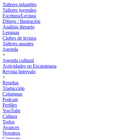
Talleres infantiles
Talleres juveniles
Escritura/Lectura
Dibujo / Ilustración
Análisis literario
Lenguas
Clubes de lectura
Talleres anuales
Agenda
+
Agenda cultural
Actividades en Escaramuza
Revista Intervalo
+
Reseñas
Traducción
Columnas
Podcast
Perfiles
YouTube
Cultura
Todos
Avances
Nosotros
Contacto