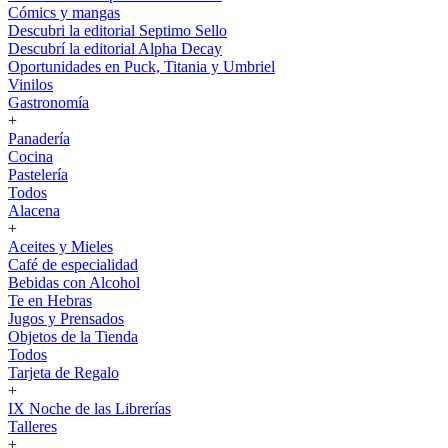
Cómics y mangas
Descubri la editorial Septimo Sello
Descubrí la editorial Alpha Decay
Oportunidades en Puck, Titania y Umbriel
Vinilos
Gastronomía
+
Panadería
Cocina
Pastelería
Todos
Alacena
+
Aceites y Mieles
Café de especialidad
Bebidas con Alcohol
Te en Hebras
Jugos y Prensados
Objetos de la Tienda
Todos
Tarjeta de Regalo
+
IX Noche de las Librerías
Talleres
+