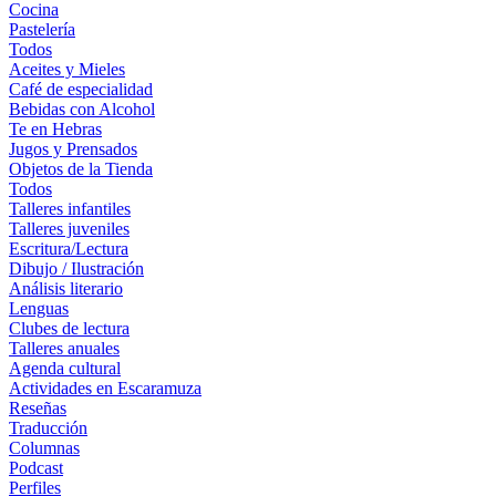
Cocina
Pastelería
Todos
Aceites y Mieles
Café de especialidad
Bebidas con Alcohol
Te en Hebras
Jugos y Prensados
Objetos de la Tienda
Todos
Talleres infantiles
Talleres juveniles
Escritura/Lectura
Dibujo / Ilustración
Análisis literario
Lenguas
Clubes de lectura
Talleres anuales
Agenda cultural
Actividades en Escaramuza
Reseñas
Traducción
Columnas
Podcast
Perfiles